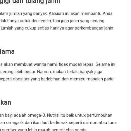
igi dan tulang janin
dalam jumlah yang banyak. Kalsium ini akan membantu Anda
ak hanya untuk diri sendiri, tapi juga janin yang sedang
 jumlah yang cukup setiap harinya agar perkembangan janin
 lama
eds akan membuat wanita hamil tidak mudah lepas. Selama ini
derung lebih besar. Namun, makan terlalu banyak juga
eperti obesitas yang berlebihan dan memicu masalah pada
ikan
leh bayi adalah omega-3. Nutrisi itu baik untuk pertumbuhan
an omega-3 dari ikan laut berlemak seperti salmon atau tuna.
 sumber yang lebih murah seperti chia seeds.