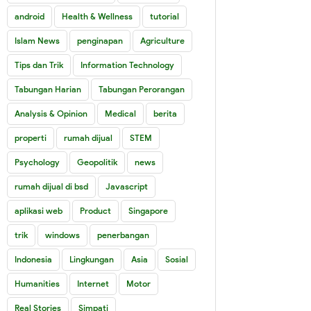
android
Health & Wellness
tutorial
Islam News
penginapan
Agriculture
Tips dan Trik
Information Technology
Tabungan Harian
Tabungan Perorangan
Analysis & Opinion
Medical
berita
properti
rumah dijual
STEM
Psychology
Geopolitik
news
rumah dijual di bsd
Javascript
aplikasi web
Product
Singapore
trik
windows
penerbangan
Indonesia
Lingkungan
Asia
Sosial
Humanities
Internet
Motor
Real Stories
Simpati