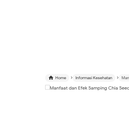
›
›

Home
Informasi Kesehatan
Manf