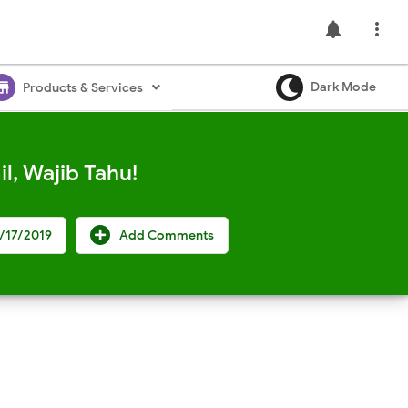
notifications

ore
Dark Mode
Products & Services
, Wajib Tahu!
/17/2019
Add Comments