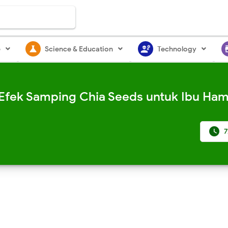
science
engineering
st
e
Science & Education
Technology
Efek Samping Chia Seeds untuk Ibu Hamil

7