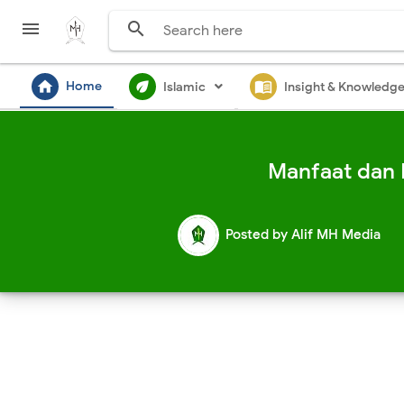


home
ecod
menu_book
Home
Islamic
Insight & Knowledg
Manfaat dan 
Posted by
Alif MH Media