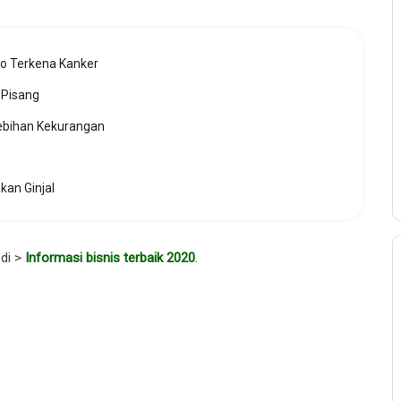
ko Terkena Kanker
 Pisang
lebihan Kekurangan
an Ginjal
 di >
Informasi bisnis terbaik 2020
.