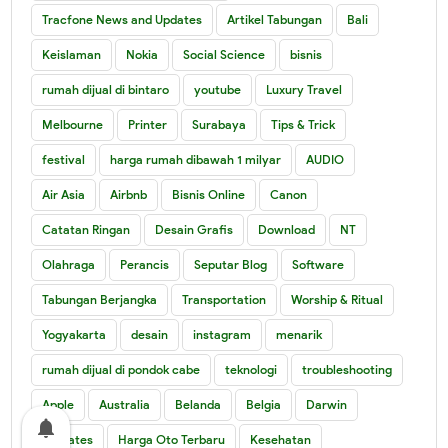
Tracfone News and Updates
Artikel Tabungan
Bali
Keislaman
Nokia
Social Science
bisnis
rumah dijual di bintaro
youtube
Luxury Travel
Melbourne
Printer
Surabaya
Tips & Trick
festival
harga rumah dibawah 1 milyar
AUDIO
Air Asia
Airbnb
Bisnis Online
Canon
Catatan Ringan
Desain Grafis
Download
NT
Olahraga
Perancis
Seputar Blog
Software
Tabungan Berjangka
Transportation
Worship & Ritual
Yogyakarta
desain
instagram
menarik
rumah dijual di pondok cabe
teknologi
troubleshooting
Apple
Australia
Belanda
Belgia
Darwin
notifications
Emirates
Harga Oto Terbaru
Kesehatan