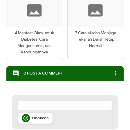
4 Manfaat Okra untuk
7 Cara Mudah Menjaga
Diabetes, Cara
Tekanan Darah Tetap
Mengonsumsi, dan
Normal
Kandungannya
more_vert
comment
0 POST A COMMENT

Emoticon