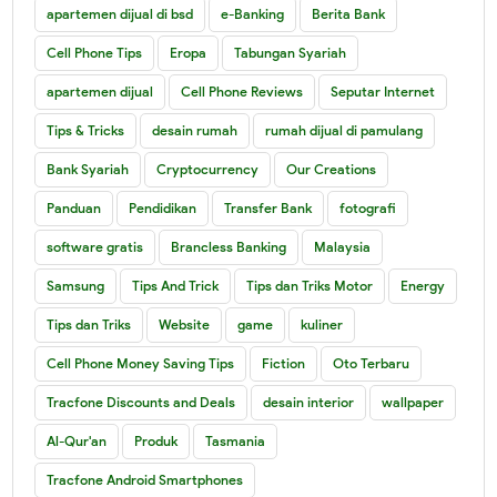
apartemen dijual di bsd
e-Banking
Berita Bank
Cell Phone Tips
Eropa
Tabungan Syariah
apartemen dijual
Cell Phone Reviews
Seputar Internet
Tips & Tricks
desain rumah
rumah dijual di pamulang
Bank Syariah
Cryptocurrency
Our Creations
Panduan
Pendidikan
Transfer Bank
fotografi
software gratis
Brancless Banking
Malaysia
Samsung
Tips And Trick
Tips dan Triks Motor
Energy
Tips dan Triks
Website
game
kuliner
Cell Phone Money Saving Tips
Fiction
Oto Terbaru
Tracfone Discounts and Deals
desain interior
wallpaper
Al-Qur'an
Produk
Tasmania
Tracfone Android Smartphones