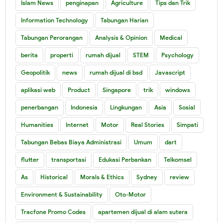
Islam News
penginapan
Agriculture
Tips dan Trik
Information Technology
Tabungan Harian
Tabungan Perorangan
Analysis & Opinion
Medical
berita
properti
rumah dijual
STEM
Psychology
Geopolitik
news
rumah dijual di bsd
Javascript
aplikasi web
Product
Singapore
trik
windows
penerbangan
Indonesia
Lingkungan
Asia
Sosial
Humanities
Internet
Motor
Real Stories
Simpati
Tabungan Bebas Biaya Administrasi
Umum
dart
flutter
transportasi
Edukasi Perbankan
Telkomsel
As
Historical
Morals & Ethics
Sydney
review
Environment & Sustainability
Oto-Motor
Tracfone Promo Codes
apartemen dijual di alam sutera