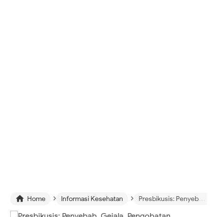
›
›

Home
Informasi Kesehatan
Presbikusis: Penyebab, Gejala, Pengobatan