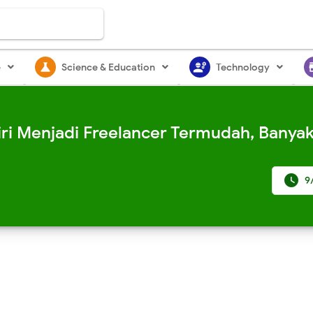
science
engineering
st
e
Science & Education
Technology
ri Menjadi Freelancer Termudah, Banya

9