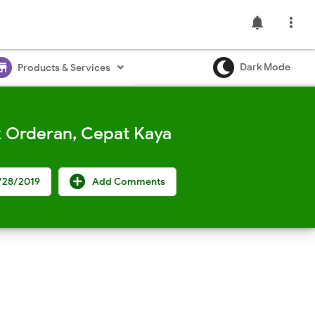
notifications

ore
Dark Mode
Products & Services
k Orderan, Cepat Kaya
/28/2019
Add Comments