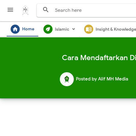


home
ecod
menu_book
Home
Islamic
Insight & Knowledg
Cara Mendaftarkan Di
Posted by
Alif MH Media