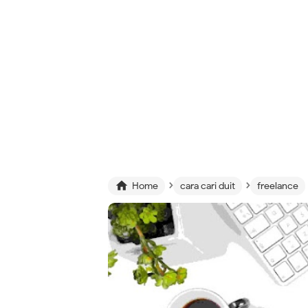
›
›

Home
cara cari duit
freelance