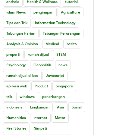
android
Health & Wellness
tutorial
Islam News
penginapan
Agriculture
Tips dan Trik
Information Technology
Tabungan Harian
Tabungan Perorangan
Analysis & Opinion
Medical
berita
properti
rumah dijual
STEM
Psychology
Geopolitik
news
rumah dijual di bsd
Javascript
aplikasi web
Product
Singapore
trik
windows
penerbangan
Indonesia
Lingkungan
Asia
Sosial
Humanities
Internet
Motor
Real Stories
Simpati