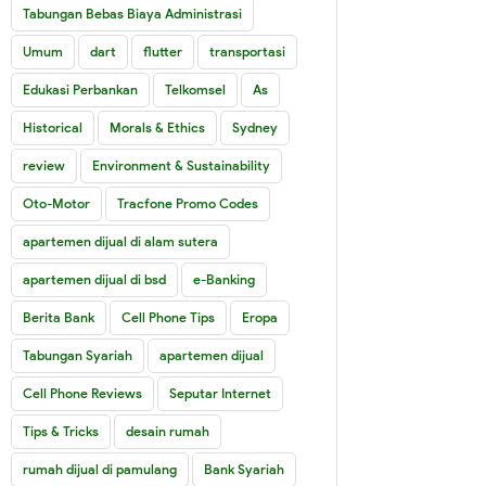
Tabungan Bebas Biaya Administrasi
Umum
dart
flutter
transportasi
Edukasi Perbankan
Telkomsel
As
Historical
Morals & Ethics
Sydney
review
Environment & Sustainability
Oto-Motor
Tracfone Promo Codes
apartemen dijual di alam sutera
apartemen dijual di bsd
e-Banking
Berita Bank
Cell Phone Tips
Eropa
Tabungan Syariah
apartemen dijual
Cell Phone Reviews
Seputar Internet
Tips & Tricks
desain rumah
rumah dijual di pamulang
Bank Syariah