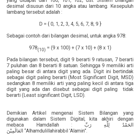
yang didapat dari 100, 101, 102, dst. Sistem bilangan
desimal disusun dari 10 angka atau lambang. Kesepuluh
lambang tersebut adalah :
D = { 0, 1, 2, 3, 4, 5, 6, 7, 8, 9 }
Sebagai contoh dari bilangan desimal, untuk angka 978:
978
= (9 x 100) + (7 x 10) + (8 x 1)
(10)
Pada bilangan tersebut, digit 9 berarti 9 ratusan, 7 berarti
7 puluhan dan 8 berarti 8 satuan. Sehingga 9 memiliki arti
paling besar di antara digit yang ada. Digit ini bertindak
sebagai digit paling berarti (Most Significant Digit, MSD)
sedangkan 8 memiliki arti yang paling kecil di antara tiga
digit yang ada dan disebut sebagai digit paling tidak
berarti (Least significant Digit, LSD).
Demikian Artikel mengenai Sistem Bilangan yang
digunakan dalam Sistem Digital, kita akhiri dengan
mebaca Hamdallah :
الحَمْدُ لِلّٰهِ رَبِّ
العَالَمِيْنَ
“Alhamdulillahirabbil ’Alamin”.