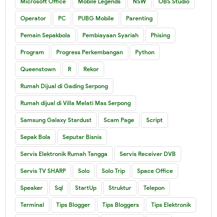
Microsoft Office
Mobile Legends
NSW
OBS Studio
Operator
PC
PUBG Mobile
Parenting
Pemain Sepakbola
Pembiayaan Syariah
Phising
Program
Progress Perkembangan
Python
Queenstown
R
Rekor
Rumah Dijual di Gading Serpong
Rumah dijual di Villa Melati Mas Serpong
Samsung Galaxy Stardust
Scam Page
Script
Sepak Bola
Seputar Bisnis
Servis Elektronik Rumah Tangga
Servis Receiver DVB
Servis TV SHARP
Solo
Solo Trip
Space Office
Speaker
Sql
StartUp
Struktur
Telepon
Terminal
Tips Blogger
Tips Bloggers
Tips Elektronik