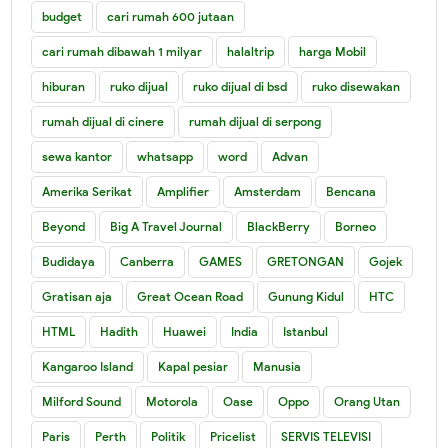
budget
cari rumah 600 jutaan
cari rumah dibawah 1 milyar
halaltrip
harga Mobil
hiburan
ruko dijual
ruko dijual di bsd
ruko disewakan
rumah dijual di cinere
rumah dijual di serpong
sewa kantor
whatsapp
word
Advan
Amerika Serikat
Amplifier
Amsterdam
Bencana
Beyond
Big A Travel Journal
BlackBerry
Borneo
Budidaya
Canberra
GAMES
GRETONGAN
Gojek
Gratisan aja
Great Ocean Road
Gunung Kidul
HTC
HTML
Hadith
Huawei
India
Istanbul
Kangaroo Island
Kapal pesiar
Manusia
Milford Sound
Motorola
Oase
Oppo
Orang Utan
Paris
Perth
Politik
Pricelist
SERVIS TELEVISI