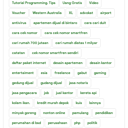
Tutorial Programming. Tips
Uang Gratis
Video
Voucher
Western Australia
XL
advokat
airport
antivirus
apartemen dijual di bintaro
cara cari duit
cara cek nomor
cara cek nomor smartfren
cari rumah 700 jutaan
cari rumah diatas 1 milyar
catatan
cek nomor smartfren sendiri
daftar paket internet
desain apartemen
desain kantor
entertaiment
esia
freelance
gabut
gaming
gedung dijual
gudang dijual
jasa notaris
jasa pengacara
job
jual kantor
kereta api
kolam ikan.
kredit murah depok
kuis
lainnya
minyak goreng
nonton online
pamulang
pendidikan
perumahan di bsd
perusahaan
php
politik