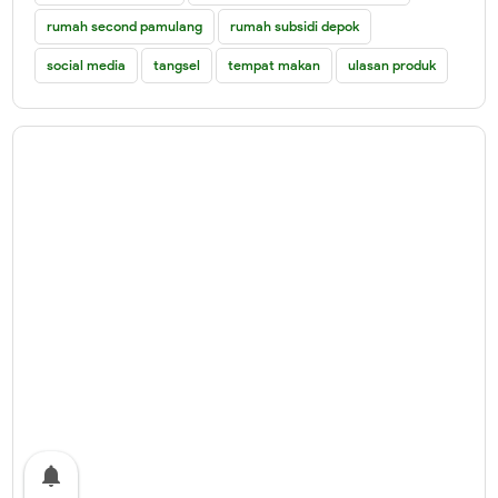
rumah second pamulang
rumah subsidi depok
social media
tangsel
tempat makan
ulasan produk
notifications