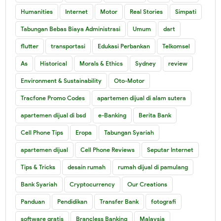
Humanities
Internet
Motor
Real Stories
Simpati
Tabungan Bebas Biaya Administrasi
Umum
dart
flutter
transportasi
Edukasi Perbankan
Telkomsel
As
Historical
Morals & Ethics
Sydney
review
Environment & Sustainability
Oto-Motor
Tracfone Promo Codes
apartemen dijual di alam sutera
apartemen dijual di bsd
e-Banking
Berita Bank
Cell Phone Tips
Eropa
Tabungan Syariah
apartemen dijual
Cell Phone Reviews
Seputar Internet
Tips & Tricks
desain rumah
rumah dijual di pamulang
Bank Syariah
Cryptocurrency
Our Creations
Panduan
Pendidikan
Transfer Bank
fotografi
software gratis
Brancless Banking
Malaysia