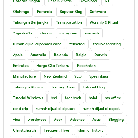
Catatan Ringan
Desain Grafis
Download
NT
Olahraga
Perancis
Seputar Blog
Software
Tabungan Berjangka
Transportation
Worship & Ritual
Yogyakarta
desain
instagram
menarik
rumah dijual di pondok cabe
teknologi
troubleshooting
Apple
Australia
Belanda
Belgia
Darwin
Emirates
Harga Oto Terbaru
Kesehatan
Manufacture
New Zealand
SEO
Spesifikasi
Tabungan Khusus
Tentang Kami
Tutorial Blog
Tutorial Windows
bsd
facebook
halal
ms office
road trip
rumah dijual di ciputat
rumah dijual di depok
visa
wordpress
Acer
Adsense
Asus
Blogging
Christchurch
Frequent Flyer
Islamic History