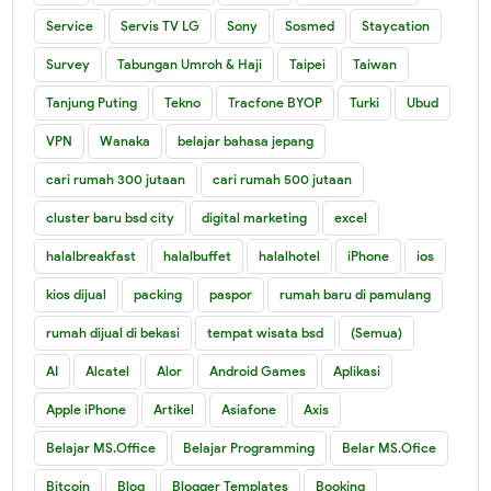
Service
Servis TV LG
Sony
Sosmed
Staycation
Survey
Tabungan Umroh & Haji
Taipei
Taiwan
Tanjung Puting
Tekno
Tracfone BYOP
Turki
Ubud
VPN
Wanaka
belajar bahasa jepang
cari rumah 300 jutaan
cari rumah 500 jutaan
cluster baru bsd city
digital marketing
excel
halalbreakfast
halalbuffet
halalhotel
iPhone
ios
kios dijual
packing
paspor
rumah baru di pamulang
rumah dijual di bekasi
tempat wisata bsd
(Semua)
AI
Alcatel
Alor
Android Games
Aplikasi
Apple iPhone
Artikel
Asiafone
Axis
Belajar MS.Office
Belajar Programming
Belar MS.Ofice
Bitcoin
Blog
Blogger Templates
Booking