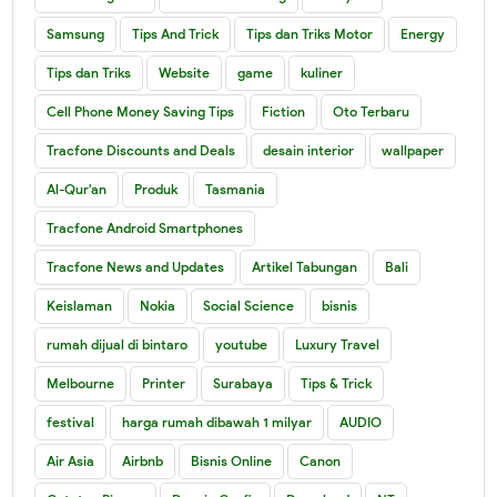
Samsung
Tips And Trick
Tips dan Triks Motor
Energy
Tips dan Triks
Website
game
kuliner
Cell Phone Money Saving Tips
Fiction
Oto Terbaru
Tracfone Discounts and Deals
desain interior
wallpaper
Al-Qur'an
Produk
Tasmania
Tracfone Android Smartphones
Tracfone News and Updates
Artikel Tabungan
Bali
Keislaman
Nokia
Social Science
bisnis
rumah dijual di bintaro
youtube
Luxury Travel
Melbourne
Printer
Surabaya
Tips & Trick
festival
harga rumah dibawah 1 milyar
AUDIO
Air Asia
Airbnb
Bisnis Online
Canon