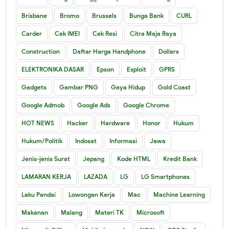
Brisbane
Bromo
Brussels
Bunga Bank
CURL
Carder
Cek IMEI
Cek Resi
Citra Maja Raya
Construction
Daftar Harga Handphone
Dollars
ELEKTRONIKA DASAR
Epson
Exploit
GPRS
Gadgets
Gambar PNG
Gaya Hidup
Gold Coast
Google Admob
Google Ads
Google Chrome
HOT NEWS
Hacker
Hardware
Honor
Hukum
Hukum/Politik
Indosat
Informasi
Jawa
Jenis-jenis Surat
Jepang
Kode HTML
Kredit Bank
LAMARAN KERJA
LAZADA
LG
LG Smartphones
Laku Pandai
Lowongan Kerja
Mac
Machine Learning
Makanan
Malang
Materi TK
Microsoft