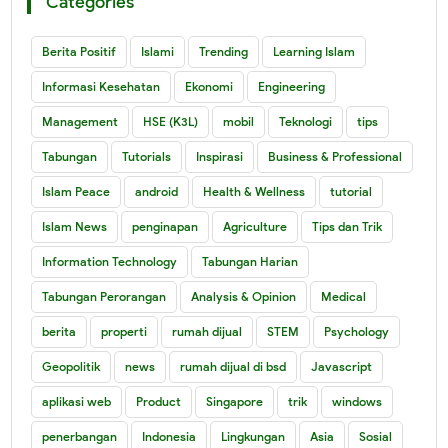
Categories
Berita Positif
Islami
Trending
Learning Islam
Informasi Kesehatan
Ekonomi
Engineering
Management
HSE (K3L)
mobil
Teknologi
tips
Tabungan
Tutorials
Inspirasi
Business & Professional
Islam Peace
android
Health & Wellness
tutorial
Islam News
penginapan
Agriculture
Tips dan Trik
Information Technology
Tabungan Harian
Tabungan Perorangan
Analysis & Opinion
Medical
berita
properti
rumah dijual
STEM
Psychology
Geopolitik
news
rumah dijual di bsd
Javascript
aplikasi web
Product
Singapore
trik
windows
penerbangan
Indonesia
Lingkungan
Asia
Sosial