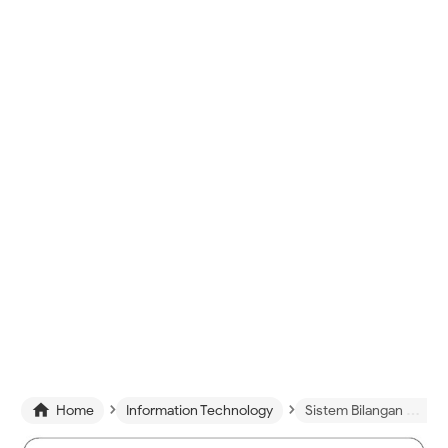
›
›

Home
Information Technology
Sistem Bilangan yang digunakan dalam Sistem Digital