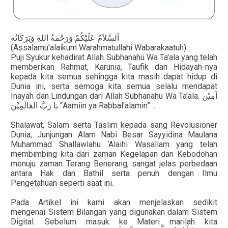
اَلسَّلاَمُ عَلَيْكُمْ وَرَحْمَةُ اللهِ وَبَرَكَاتُه
(Assalamu’alaikum Warahmatullahi Wabarakaatuh)
Puji Syukur kehadirat Allah Subhanahu Wa Ta'ala yang telah
memberikan Rahmat, Karunia, Taufik dan Hidayah-nya
kepada kita semua sehingga kita masih dapat hidup di
Dunia ini, serta semoga kita semua selalu mendapat
Inayah dan Lindungan dari Allah Subhanahu Wa Ta'ala.
آمِيْن
يَا رَبَّ العَالَمِيْنَ
“Aamiin ya Rabbal'alamin” ...
Shalawat, Salam serta Taslim kepada sang Revolusioner
Dunia, Junjungan Alam Nabi Besar Sayyidina Maulana
Muhammad Shallawlahu ‘Alaihi Wasallam yang telah
membimbing kita dari zaman Kegelapan dan Kebodohan
menuju zaman Terang Benerang, sangat jelas perbedaan
antara Hak dan Bathil serta penuh dengan Ilmu
Pengetahuan seperti saat ini.
Pada Artikel ini kami
akan menjelaskan sedikit
mengenai Sistem Bilangan yang digunakan dalam Sistem
Digital
. Sebelum masuk ke Materi marilah kita