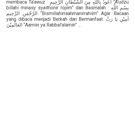
membaca Ta‘awuz :
أَعُوذُ بِاللَّهِ مِنَ الشَّيْطَانِ الرَّجِيمِ
“A’udzu
billahi minasy syaithonir rojiim” dan Basmalah :
بِسْمِ اللَّهِ
الرَّحْمَنِ الرَّحِيم
“Bismillahirraahmanirrahiim” Agar Bacaan
yang dibaca menjadi Berkah dan Bermanfaat.
آمِيْن يَا رَبَّ
العَالَمِيْنَ
“Aamiin ya Rabbal'alamin” ...