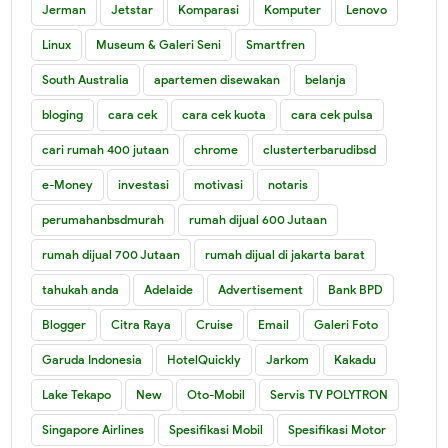
Jerman
Jetstar
Komparasi
Komputer
Lenovo
Linux
Museum & Galeri Seni
Smartfren
South Australia
apartemen disewakan
belanja
bloging
cara cek
cara cek kuota
cara cek pulsa
cari rumah 400 jutaan
chrome
clusterterbarudibsd
e-Money
investasi
motivasi
notaris
perumahanbsdmurah
rumah dijual 600 Jutaan
rumah dijual 700 Jutaan
rumah dijual di jakarta barat
tahukah anda
Adelaide
Advertisement
Bank BPD
Blogger
Citra Raya
Cruise
Email
Galeri Foto
Garuda Indonesia
HotelQuickly
Jarkom
Kakadu
Lake Tekapo
New
Oto-Mobil
Servis TV POLYTRON
Singapore Airlines
Spesifikasi Mobil
Spesifikasi Motor