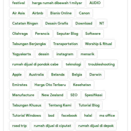
festival
harga rumah dibawah 1 milyar
AUDIO
Air Asia
Airbnb
Bisnis Online
Canon
Catatan Ringan
Desain Grafis
Download
NT
Olahraga
Perancis
Seputar Blog
Software
Tabungan Berjangka
Transportation
Worship & Ritual
Yogyakarta
desain
instagram
menarik
rumah dijual di pondok cabe
teknologi
troubleshooting
Apple
Australia
Belanda
Belgia
Darwin
Emirates
Harga Oto Terbaru
Kesehatan
Manufacture
New Zealand
SEO
Spesifikasi
Tabungan Khusus
Tentang Kami
Tutorial Blog
Tutorial Windows
bsd
facebook
halal
ms office
road trip
rumah dijual di ciputat
rumah dijual di depok