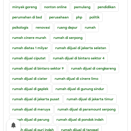
minyak goreng
nonton online
pamulang
pendidikan
perumahan di bsd
perusahaan
php
politik
psikologis
renovasi
ruang dapur
rumah
rumah cinere murah
rumah di serpong
rumah diatas 1 milyar
rumah diijual di jakarta selatan
rumah dijual ciputat
rumah dijual di bintaro sektor 4
rumah dijual di bintaro sektor 9
rumah dijual di cengkareng
rumah dijual di ciater
rumah dijual di cinere limo
rumah dijual di gaplek
rumah dijual di gunung sindur
rumah dijual di jakarta pusat
rumah dijual di jakarta timur
rumah dijual di meruya
rumah dijual di paramount serpong
rumah dijual di parung
rumah dijual di pondok indah
notifications
rumah dijual di puri indah
rumah dijual di tangsel