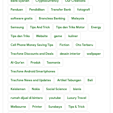
Bank Syariah
Cryptocurrency
Our Creations
Panduan
Pendidikan
Transfer Bank
fotografi
software gratis
Brancless Banking
Malaysia
Samsung
Tips And Trick
Tips dan Triks Motor
Energy
Tips dan Triks
Website
game
kuliner
Cell Phone Money Saving Tips
Fiction
Oto Terbaru
Tracfone Discounts and Deals
desain interior
wallpaper
Al-Qur'an
Produk
Tasmania
Tracfone Android Smartphones
Tracfone News and Updates
Artikel Tabungan
Bali
Keislaman
Nokia
Social Science
bisnis
rumah dijual di bintaro
youtube
Luxury Travel
Melbourne
Printer
Surabaya
Tips & Trick