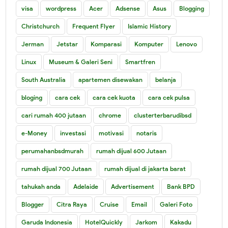
visa
wordpress
Acer
Adsense
Asus
Blogging
Christchurch
Frequent Flyer
Islamic History
Jerman
Jetstar
Komparasi
Komputer
Lenovo
Linux
Museum & Galeri Seni
Smartfren
South Australia
apartemen disewakan
belanja
bloging
cara cek
cara cek kuota
cara cek pulsa
cari rumah 400 jutaan
chrome
clusterterbarudibsd
e-Money
investasi
motivasi
notaris
perumahanbsdmurah
rumah dijual 600 Jutaan
rumah dijual 700 Jutaan
rumah dijual di jakarta barat
tahukah anda
Adelaide
Advertisement
Bank BPD
Blogger
Citra Raya
Cruise
Email
Galeri Foto
Garuda Indonesia
HotelQuickly
Jarkom
Kakadu