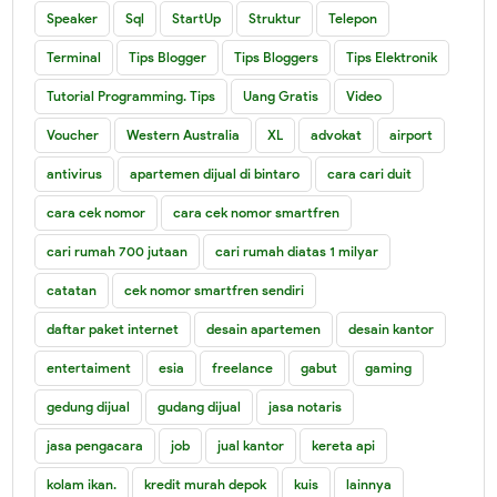
Speaker
Sql
StartUp
Struktur
Telepon
Terminal
Tips Blogger
Tips Bloggers
Tips Elektronik
Tutorial Programming. Tips
Uang Gratis
Video
Voucher
Western Australia
XL
advokat
airport
antivirus
apartemen dijual di bintaro
cara cari duit
cara cek nomor
cara cek nomor smartfren
cari rumah 700 jutaan
cari rumah diatas 1 milyar
catatan
cek nomor smartfren sendiri
daftar paket internet
desain apartemen
desain kantor
entertaiment
esia
freelance
gabut
gaming
gedung dijual
gudang dijual
jasa notaris
jasa pengacara
job
jual kantor
kereta api
kolam ikan.
kredit murah depok
kuis
lainnya