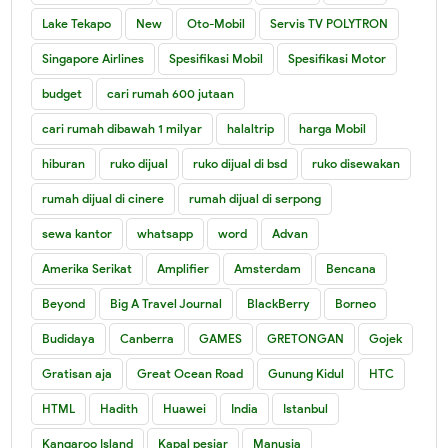
Lake Tekapo
New
Oto-Mobil
Servis TV POLYTRON
Singapore Airlines
Spesifikasi Mobil
Spesifikasi Motor
budget
cari rumah 600 jutaan
cari rumah dibawah 1 milyar
halaltrip
harga Mobil
hiburan
ruko dijual
ruko dijual di bsd
ruko disewakan
rumah dijual di cinere
rumah dijual di serpong
sewa kantor
whatsapp
word
Advan
Amerika Serikat
Amplifier
Amsterdam
Bencana
Beyond
Big A Travel Journal
BlackBerry
Borneo
Budidaya
Canberra
GAMES
GRETONGAN
Gojek
Gratisan aja
Great Ocean Road
Gunung Kidul
HTC
HTML
Hadith
Huawei
India
Istanbul
Kangaroo Island
Kapal pesiar
Manusia