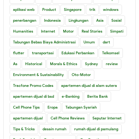
aplikasi web
Product
Singapore
trik
windows
penerbangan
Indonesia
Lingkungan
Asia
Sosial
Humanities
Internet
Motor
Real Stories
Simpati
Tabungan Bebas Biaya Administrasi
Umum
dart
flutter
transportasi
Edukasi Perbankan
Telkomsel
As
Historical
Morals & Ethics
Sydney
review
Environment & Sustainability
Oto-Motor
Tracfone Promo Codes
apartemen dijual di alam sutera
apartemen dijual di bsd
e-Banking
Berita Bank
Cell Phone Tips
Eropa
Tabungan Syariah
apartemen dijual
Cell Phone Reviews
Seputar Internet
Tips & Tricks
desain rumah
rumah dijual di pamulang