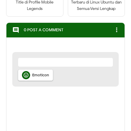
Title di Profile Mobile
Terbaru di Linux Ubuntu dan
Legends
Semua Versi Lengkap
more_vert
comment
0 POST A COMMENT

Emoticon