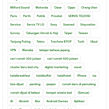
Milford Sound
Motorola
Oase
Oppo
Orang Utan
Paris
Perth
Politik
Pricelist
SERVIS TELEVISI
Service
Servis TV LG
Sony
Sosmed
Staycation
Survey
Tabungan Umroh & Haji
Taipei
Taiwan
Tanjung Puting
Tekno
Tracfone BYOP
Turki
Ubud
VPN
Wanaka
belajar bahasa jepang
cari rumah 300 jutaan
cari rumah 500 jutaan
cluster baru bsd city
digital marketing
excel
halalbreakfast
halalbuffet
halalhotel
iPhone
ios
kios dijual
packing
paspor
rumah baru di pamulang
rumah dijual di bekasi
tempat wisata bsd
(Semua)
AI
Alcatel
Alor
Android Games
Aplikasi