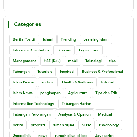
Categories
Berita Positif
Islami
Trending
Learning Islam
Informasi Kesehatan
Ekonomi
Engineering
Management
HSE (K3L)
mobil
Teknologi
tips
Tabungan
Tutorials
Inspirasi
Business & Professional
Islam Peace
android
Health & Wellness
tutorial
Islam News
penginapan
Agriculture
Tips dan Trik
Information Technology
Tabungan Harian
Tabungan Perorangan
Analysis & Opinion
Medical
berita
properti
rumah dijual
STEM
Psychology
Geopolitik
news
rumah dijual di bsd
Javascript