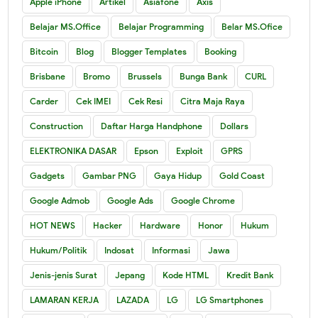
Apple iPhone
Artikel
Asiafone
Axis
Belajar MS.Office
Belajar Programming
Belar MS.Ofice
Bitcoin
Blog
Blogger Templates
Booking
Brisbane
Bromo
Brussels
Bunga Bank
CURL
Carder
Cek IMEI
Cek Resi
Citra Maja Raya
Construction
Daftar Harga Handphone
Dollars
ELEKTRONIKA DASAR
Epson
Exploit
GPRS
Gadgets
Gambar PNG
Gaya Hidup
Gold Coast
Google Admob
Google Ads
Google Chrome
HOT NEWS
Hacker
Hardware
Honor
Hukum
Hukum/Politik
Indosat
Informasi
Jawa
Jenis-jenis Surat
Jepang
Kode HTML
Kredit Bank
LAMARAN KERJA
LAZADA
LG
LG Smartphones