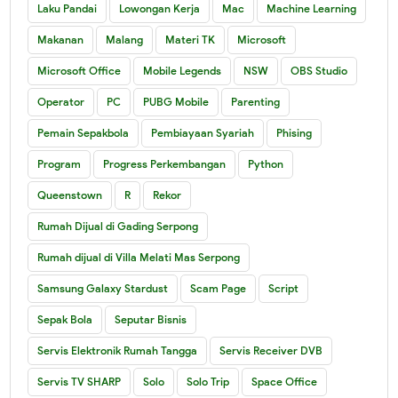
Laku Pandai
Lowongan Kerja
Mac
Machine Learning
Makanan
Malang
Materi TK
Microsoft
Microsoft Office
Mobile Legends
NSW
OBS Studio
Operator
PC
PUBG Mobile
Parenting
Pemain Sepakbola
Pembiayaan Syariah
Phising
Program
Progress Perkembangan
Python
Queenstown
R
Rekor
Rumah Dijual di Gading Serpong
Rumah dijual di Villa Melati Mas Serpong
Samsung Galaxy Stardust
Scam Page
Script
Sepak Bola
Seputar Bisnis
Servis Elektronik Rumah Tangga
Servis Receiver DVB
Servis TV SHARP
Solo
Solo Trip
Space Office