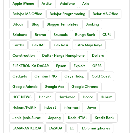
Apple iPhone
Artikel
Asiafone
Axis
Belajar MS.Office
Belajar Programming
Belar MS.Ofice
Bitcoin
Blog
Blogger Templates
Booking
Brisbane
Bromo
Brussels
Bunga Bank
CURL
Carder
Cek IMEI
Cek Resi
Citra Maja Raya
Construction
Daftar Harga Handphone
Dollars
ELEKTRONIKA DASAR
Epson
Exploit
GPRS
Gadgets
Gambar PNG
Gaya Hidup
Gold Coast
Google Admob
Google Ads
Google Chrome
HOT NEWS
Hacker
Hardware
Honor
Hukum
Hukum/Politik
Indosat
Informasi
Jawa
Jenis-jenis Surat
Jepang
Kode HTML
Kredit Bank
LAMARAN KERJA
LAZADA
LG
LG Smartphones