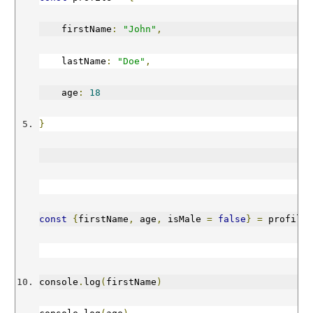
18
    firstName
:
"John"
,
undefined
    lastName
:
"Doe"
,
*/
    age
:
18
}
const
{
firstName
,
 age
,
 isMale 
=
false
}
=
 profile
console
.
log
(
firstName
)