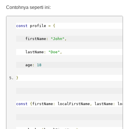
Contohnya seperti ini:
const
 profile 
=
{
    firstName
:
"John"
,
    lastName
:
"Doe"
,
    age
:
18
}
const
{
firstName
:
 localFirstName
,
 lastName
:
 loca