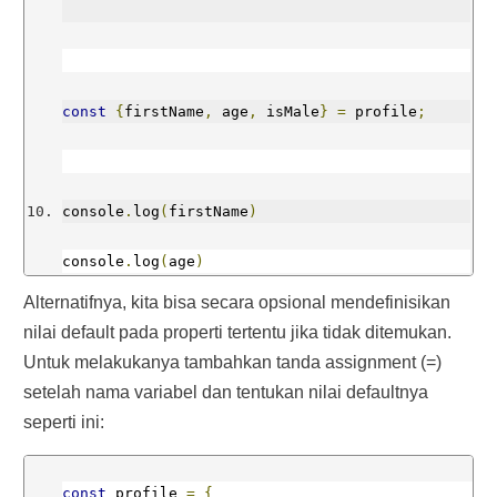
const
{
firstName
,
 age
,
 isMale
}
=
 profile
;
console
.
log
(
firstName
)
console
.
log
(
age
)
Alternatifnya, kita bisa secara opsional mendefinisikan
console
.
log
(
isMale
)
nilai default pada properti tertentu jika tidak ditemukan.
Untuk melakukanya tambahkan tanda assignment (=)
setelah nama variabel dan tentukan nilai defaultnya
/* output:
seperti ini:
John
const
 profile 
=
{