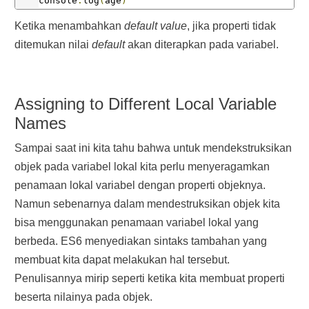
console
.
log
(
age
)
Ketika menambahkan
default value
, jika properti tidak
console
.
log
(
isMale
)
ditemukan nilai
default
akan diterapkan pada variabel.
/* output:
Assigning to Different Local Variable
Names
John
Sampai saat ini kita tahu bahwa untuk mendekstruksikan
18
objek pada variabel lokal kita perlu menyeragamkan
penamaan lokal variabel dengan properti objeknya.
false
Namun sebenarnya dalam mendestruksikan objek kita
*/
bisa menggunakan penamaan variabel lokal yang
berbeda. ES6 menyediakan sintaks tambahan yang
membuat kita dapat melakukan hal tersebut.
Penulisannya mirip seperti ketika kita membuat properti
beserta nilainya pada objek.