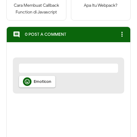
Cara Membuat Callback
Apa Itu Webpack?
Function di Javascript
more_vert
comment
0 POST A COMMENT

Emoticon