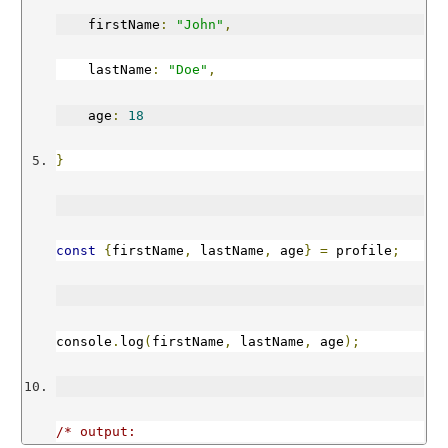
    firstName
:
"John"
,
    lastName
:
"Doe"
,
    age
:
18
}
const
{
firstName
,
 lastName
,
 age
}
=
 profile
;
console
.
log
(
firstName
,
 lastName
,
 age
);
/* output: