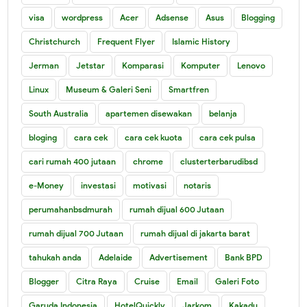
visa
wordpress
Acer
Adsense
Asus
Blogging
Christchurch
Frequent Flyer
Islamic History
Jerman
Jetstar
Komparasi
Komputer
Lenovo
Linux
Museum & Galeri Seni
Smartfren
South Australia
apartemen disewakan
belanja
bloging
cara cek
cara cek kuota
cara cek pulsa
cari rumah 400 jutaan
chrome
clusterterbarudibsd
e-Money
investasi
motivasi
notaris
perumahanbsdmurah
rumah dijual 600 Jutaan
rumah dijual 700 Jutaan
rumah dijual di jakarta barat
tahukah anda
Adelaide
Advertisement
Bank BPD
Blogger
Citra Raya
Cruise
Email
Galeri Foto
Garuda Indonesia
HotelQuickly
Jarkom
Kakadu