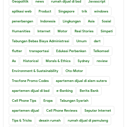
Geopolitik
news
rumah dijual di bsd
Javascript
aplikasi web
Product
Singapore
trik
windows
penerbangan
Indonesia
Lingkungan
Asia
Sosial
Humanities
Internet
Motor
Real Stories
Simpati
Tabungan Bebas Biaya Administrasi
Umum
dart
flutter
transportasi
Edukasi Perbankan
Telkomsel
As
Historical
Morals & Ethics
Sydney
review
Environment & Sustainability
Oto-Motor
Tracfone Promo Codes
apartemen dijual di alam sutera
apartemen dijual di bsd
e-Banking
Berita Bank
Cell Phone Tips
Eropa
Tabungan Syariah
apartemen dijual
Cell Phone Reviews
Seputar Internet
Tips & Tricks
desain rumah
rumah dijual di pamulang