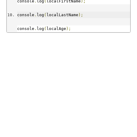
console
.
log
(
localFirstName
);
console
.
log
(
localLastName
);
console
.
log
(
localAge
);
/* output:
John
Doe
18
*/