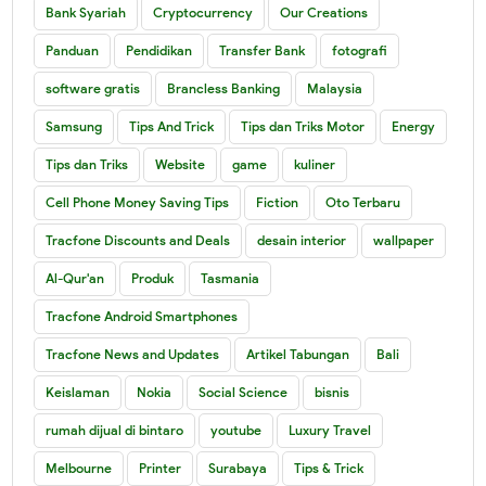
Bank Syariah
Cryptocurrency
Our Creations
Panduan
Pendidikan
Transfer Bank
fotografi
software gratis
Brancless Banking
Malaysia
Samsung
Tips And Trick
Tips dan Triks Motor
Energy
Tips dan Triks
Website
game
kuliner
Cell Phone Money Saving Tips
Fiction
Oto Terbaru
Tracfone Discounts and Deals
desain interior
wallpaper
Al-Qur'an
Produk
Tasmania
Tracfone Android Smartphones
Tracfone News and Updates
Artikel Tabungan
Bali
Keislaman
Nokia
Social Science
bisnis
rumah dijual di bintaro
youtube
Luxury Travel
Melbourne
Printer
Surabaya
Tips & Trick