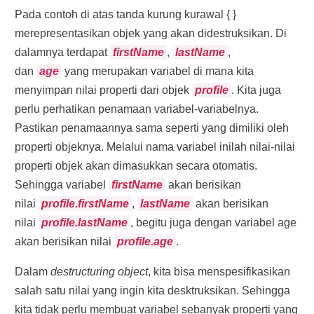
Pada contoh di atas tanda kurung kurawal { }
John Doe 18
merepresentasikan objek yang akan didestruksikan. Di
dalamnya terdapat
firstName
,
lastName
,
*/
dan
age
yang merupakan variabel di mana kita
menyimpan nilai properti dari objek
profile
. Kita juga
perlu perhatikan penamaan variabel-variabelnya.
Pastikan penamaannya sama seperti yang dimiliki oleh
properti objeknya. Melalui nama variabel inilah nilai-nilai
properti objek akan dimasukkan secara otomatis.
Sehingga variabel
firstName
akan berisikan
nilai
profile.firstName
,
lastName
akan berisikan
nilai
profile.lastName
, begitu juga dengan variabel age
akan berisikan nilai
profile.age
.
Dalam
destructuring object
, kita bisa menspesifikasikan
salah satu nilai yang ingin kita desktruksikan. Sehingga
kita tidak perlu membuat variabel sebanyak properti yang