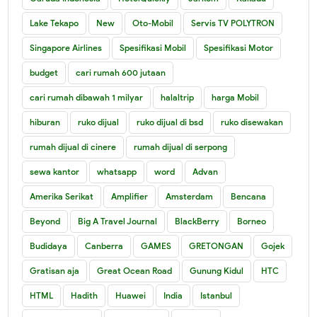
Lake Tekapo
New
Oto-Mobil
Servis TV POLYTRON
Singapore Airlines
Spesifikasi Mobil
Spesifikasi Motor
budget
cari rumah 600 jutaan
cari rumah dibawah 1 milyar
halaltrip
harga Mobil
hiburan
ruko dijual
ruko dijual di bsd
ruko disewakan
rumah dijual di cinere
rumah dijual di serpong
sewa kantor
whatsapp
word
Advan
Amerika Serikat
Amplifier
Amsterdam
Bencana
Beyond
Big A Travel Journal
BlackBerry
Borneo
Budidaya
Canberra
GAMES
GRETONGAN
Gojek
Gratisan aja
Great Ocean Road
Gunung Kidul
HTC
HTML
Hadith
Huawei
India
Istanbul