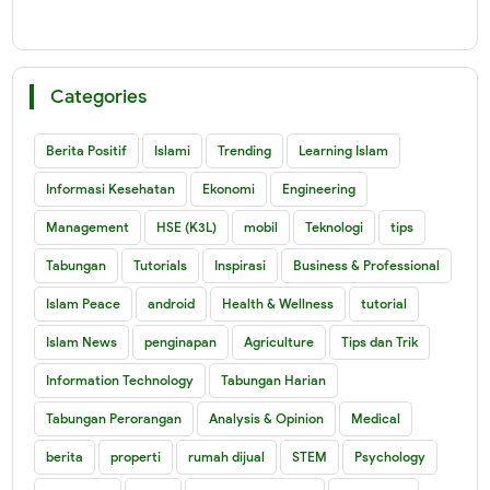
Categories
Berita Positif
Islami
Trending
Learning Islam
Informasi Kesehatan
Ekonomi
Engineering
Management
HSE (K3L)
mobil
Teknologi
tips
Tabungan
Tutorials
Inspirasi
Business & Professional
Islam Peace
android
Health & Wellness
tutorial
Islam News
penginapan
Agriculture
Tips dan Trik
Information Technology
Tabungan Harian
Tabungan Perorangan
Analysis & Opinion
Medical
berita
properti
rumah dijual
STEM
Psychology