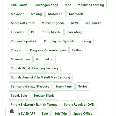
Laku Pandai
Lowongan Kerja
Mac
Machine Learning
Makanan
Malang
Materi TK
Microsoft
Microsoft Office
Mobile Legends
NSW
OBS Studio
Operator
PC
PUBG Mobile
Parenting
Pemain Sepakbola
Pembiayaan Syariah
Phising
Program
Progress Perkembangan
Python
Queenstown
R
Rekor
Rumah Dijual di Gading Serpong
Rumah dijual di Villa Melati Mas Serpong
Samsung Galaxy Stardust
Scam Page
Script
Sepak Bola
Seputar Bisnis
Servis Elektronik Rumah Tangga
Servis Receiver DVB
notifications
Servis TV SHARP
Solo
Solo Trip
Space Office