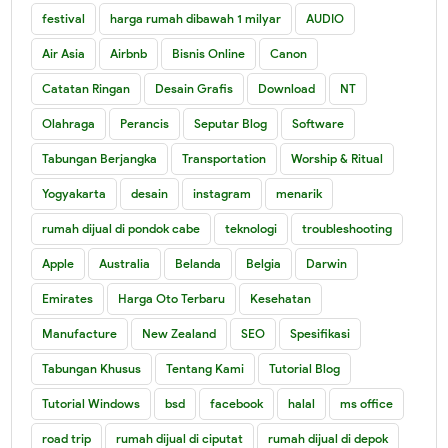
festival
harga rumah dibawah 1 milyar
AUDIO
Air Asia
Airbnb
Bisnis Online
Canon
Catatan Ringan
Desain Grafis
Download
NT
Olahraga
Perancis
Seputar Blog
Software
Tabungan Berjangka
Transportation
Worship & Ritual
Yogyakarta
desain
instagram
menarik
rumah dijual di pondok cabe
teknologi
troubleshooting
Apple
Australia
Belanda
Belgia
Darwin
Emirates
Harga Oto Terbaru
Kesehatan
Manufacture
New Zealand
SEO
Spesifikasi
Tabungan Khusus
Tentang Kami
Tutorial Blog
Tutorial Windows
bsd
facebook
halal
ms office
road trip
rumah dijual di ciputat
rumah dijual di depok