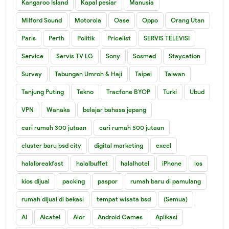
Kangaroo Island
Kapal pesiar
Manusia
Milford Sound
Motorola
Oase
Oppo
Orang Utan
Paris
Perth
Politik
Pricelist
SERVIS TELEVISI
Service
Servis TV LG
Sony
Sosmed
Staycation
Survey
Tabungan Umroh & Haji
Taipei
Taiwan
Tanjung Puting
Tekno
Tracfone BYOP
Turki
Ubud
VPN
Wanaka
belajar bahasa jepang
cari rumah 300 jutaan
cari rumah 500 jutaan
cluster baru bsd city
digital marketing
excel
halalbreakfast
halalbuffet
halalhotel
iPhone
ios
kios dijual
packing
paspor
rumah baru di pamulang
rumah dijual di bekasi
tempat wisata bsd
(Semua)
AI
Alcatel
Alor
Android Games
Aplikasi