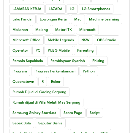
LAMARAN KERJA
LAZADA
LG
LG Smartphones
Laku Pandai
Lowongan Kerja
Mac
Machine Learning
Makanan
Malang
Materi TK
Microsoft
Microsoft Office
Mobile Legends
NSW
OBS Studio
Operator
PC
PUBG Mobile
Parenting
Pemain Sepakbola
Pembiayaan Syariah
Phising
Program
Progress Perkembangan
Python
Queenstown
R
Rekor
Rumah Dijual di Gading Serpong
Rumah dijual di Villa Melati Mas Serpong
Samsung Galaxy Stardust
Scam Page
Script
Sepak Bola
Seputar Bisnis