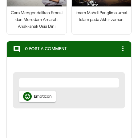
Cara Mengendalikan Emosi
Imam Mahdi Panglima umat
dan Meredam Amarah
Islam pada Akhir zaman
Anak-anak Usia Dini
more_vert
comment
0 POST A COMMENT

Emoticon