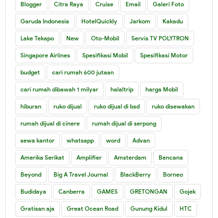
Blogger
Citra Raya
Cruise
Email
Galeri Foto
Garuda Indonesia
HotelQuickly
Jarkom
Kakadu
Lake Tekapo
New
Oto-Mobil
Servis TV POLYTRON
Singapore Airlines
Spesifikasi Mobil
Spesifikasi Motor
budget
cari rumah 600 jutaan
cari rumah dibawah 1 milyar
halaltrip
harga Mobil
hiburan
ruko dijual
ruko dijual di bsd
ruko disewakan
rumah dijual di cinere
rumah dijual di serpong
sewa kantor
whatsapp
word
Advan
Amerika Serikat
Amplifier
Amsterdam
Bencana
Beyond
Big A Travel Journal
BlackBerry
Borneo
Budidaya
Canberra
GAMES
GRETONGAN
Gojek
Gratisan aja
Great Ocean Road
Gunung Kidul
HTC