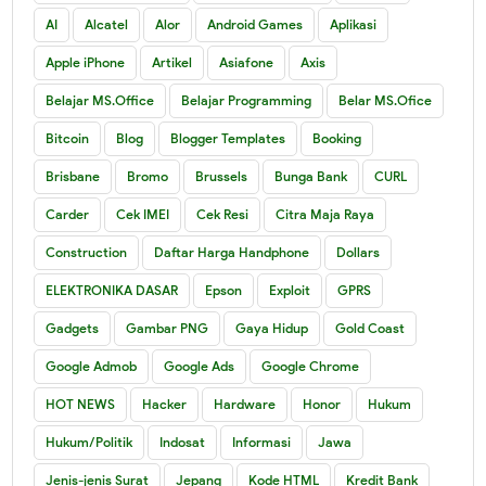
AI
Alcatel
Alor
Android Games
Aplikasi
Apple iPhone
Artikel
Asiafone
Axis
Belajar MS.Office
Belajar Programming
Belar MS.Ofice
Bitcoin
Blog
Blogger Templates
Booking
Brisbane
Bromo
Brussels
Bunga Bank
CURL
Carder
Cek IMEI
Cek Resi
Citra Maja Raya
Construction
Daftar Harga Handphone
Dollars
ELEKTRONIKA DASAR
Epson
Exploit
GPRS
Gadgets
Gambar PNG
Gaya Hidup
Gold Coast
Google Admob
Google Ads
Google Chrome
HOT NEWS
Hacker
Hardware
Honor
Hukum
Hukum/Politik
Indosat
Informasi
Jawa
Jenis-jenis Surat
Jepang
Kode HTML
Kredit Bank