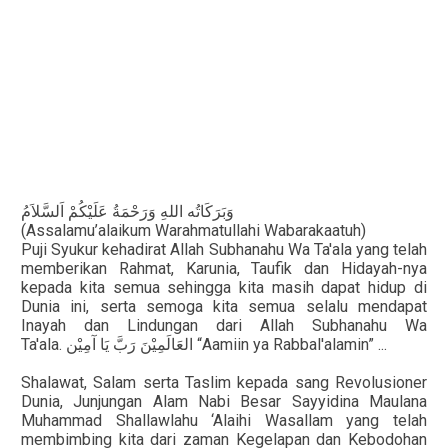
وَبَرَكَاتُه
اللهِ
وَرَحْمَةُ
عَلَيْكُمْ
اَلسَّلاَمُ
(Assalamu’alaikum Warahmatullahi Wabarakaatuh)
Puji Syukur kehadirat Allah Subhanahu Wa Ta'ala yang telah
memberikan Rahmat, Karunia, Taufik dan Hidayah-nya
kepada kita semua sehingga kita masih dapat hidup di
Dunia ini, serta semoga kita semua selalu mendapat
Inayah dan Lindungan dari Allah Subhanahu Wa
Ta'ala.
“Aamiin ya Rabbal'alamin” ...
العَالَمِيْنَ
رَبَّ
يَا
آمِيْن
Shalawat, Salam serta Taslim kepada sang Revolusioner
Dunia, Junjungan Alam Nabi Besar Sayyidina Maulana
Muhammad Shallawlahu ‘Alaihi Wasallam yang telah
membimbing kita dari zaman Kegelapan dan Kebodohan