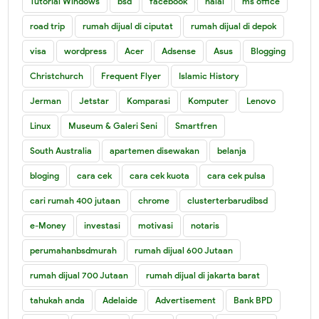
Tutorial Windows
bsd
facebook
halal
ms office
road trip
rumah dijual di ciputat
rumah dijual di depok
visa
wordpress
Acer
Adsense
Asus
Blogging
Christchurch
Frequent Flyer
Islamic History
Jerman
Jetstar
Komparasi
Komputer
Lenovo
Linux
Museum & Galeri Seni
Smartfren
South Australia
apartemen disewakan
belanja
bloging
cara cek
cara cek kuota
cara cek pulsa
cari rumah 400 jutaan
chrome
clusterterbarudibsd
e-Money
investasi
motivasi
notaris
perumahanbsdmurah
rumah dijual 600 Jutaan
rumah dijual 700 Jutaan
rumah dijual di jakarta barat
tahukah anda
Adelaide
Advertisement
Bank BPD