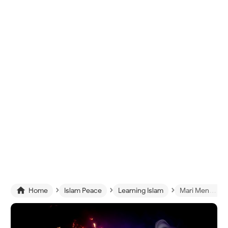
›
›
›

Home
Islam Peace
Learning Islam
Mari Menjaga Nyala Api Cinta