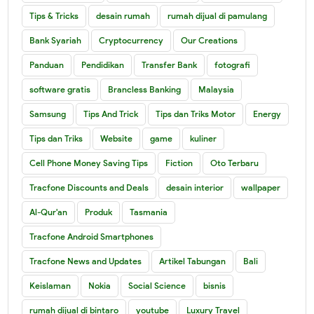
Tips & Tricks
desain rumah
rumah dijual di pamulang
Bank Syariah
Cryptocurrency
Our Creations
Panduan
Pendidikan
Transfer Bank
fotografi
software gratis
Brancless Banking
Malaysia
Samsung
Tips And Trick
Tips dan Triks Motor
Energy
Tips dan Triks
Website
game
kuliner
Cell Phone Money Saving Tips
Fiction
Oto Terbaru
Tracfone Discounts and Deals
desain interior
wallpaper
Al-Qur'an
Produk
Tasmania
Tracfone Android Smartphones
Tracfone News and Updates
Artikel Tabungan
Bali
Keislaman
Nokia
Social Science
bisnis
rumah dijual di bintaro
youtube
Luxury Travel