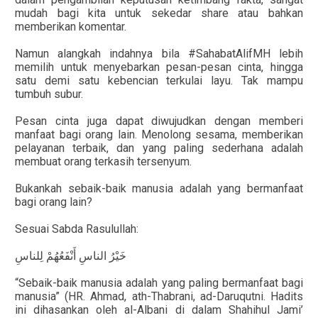
mudah bagi kita untuk sekedar share atau bahkan
memberikan komentar.
Namun alangkah indahnya bila #SahabatAlifMH lebih
memilih untuk menyebarkan pesan-pesan cinta, hingga
satu demi satu kebencian terkulai layu. Tak mampu
tumbuh subur.
Pesan cinta juga dapat diwujudkan dengan memberi
manfaat bagi orang lain. Menolong sesama, memberikan
pelayanan terbaik, dan yang paling sederhana adalah
membuat orang terkasih tersenyum.
Bukankah sebaik-baik manusia adalah yang bermanfaat
bagi orang lain?
Sesuai Sabda Rasulullah:
خَيْرُ الناسِ أَنْفَعُهُمْ لِلناسِ
“Sebaik-baik manusia adalah yang paling bermanfaat bagi
manusia” (HR. Ahmad, ath-Thabrani, ad-Daruqutni. Hadits
ini dihasankan oleh al-Albani di dalam Shahihul Jami’