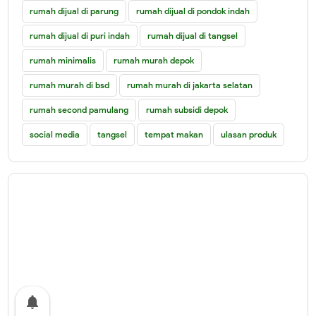
rumah dijual di parung
rumah dijual di pondok indah
rumah dijual di puri indah
rumah dijual di tangsel
rumah minimalis
rumah murah depok
rumah murah di bsd
rumah murah di jakarta selatan
rumah second pamulang
rumah subsidi depok
social media
tangsel
tempat makan
ulasan produk
notifications