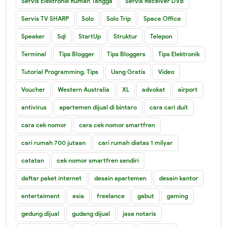
Servis Elektronik Rumah Tangga
Servis Receiver DVB
Servis TV SHARP
Solo
Solo Trip
Space Office
Speaker
Sql
StartUp
Struktur
Telepon
Terminal
Tips Blogger
Tips Bloggers
Tips Elektronik
Tutorial Programming. Tips
Uang Gratis
Video
Voucher
Western Australia
XL
advokat
airport
antivirus
apartemen dijual di bintaro
cara cari duit
cara cek nomor
cara cek nomor smartfren
cari rumah 700 jutaan
cari rumah diatas 1 milyar
catatan
cek nomor smartfren sendiri
daftar paket internet
desain apartemen
desain kantor
entertaiment
esia
freelance
gabut
gaming
gedung dijual
gudang dijual
jasa notaris