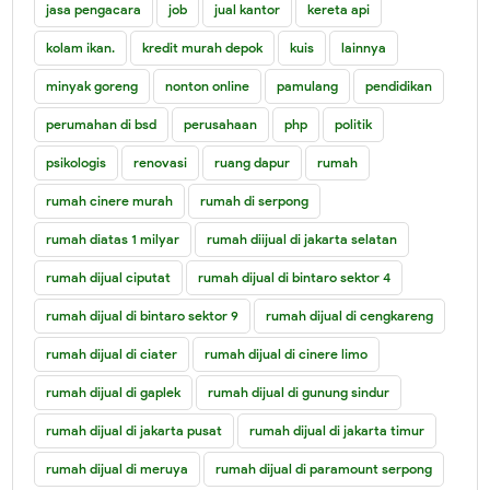
jasa pengacara
job
jual kantor
kereta api
kolam ikan.
kredit murah depok
kuis
lainnya
minyak goreng
nonton online
pamulang
pendidikan
perumahan di bsd
perusahaan
php
politik
psikologis
renovasi
ruang dapur
rumah
rumah cinere murah
rumah di serpong
rumah diatas 1 milyar
rumah diijual di jakarta selatan
rumah dijual ciputat
rumah dijual di bintaro sektor 4
rumah dijual di bintaro sektor 9
rumah dijual di cengkareng
rumah dijual di ciater
rumah dijual di cinere limo
rumah dijual di gaplek
rumah dijual di gunung sindur
rumah dijual di jakarta pusat
rumah dijual di jakarta timur
rumah dijual di meruya
rumah dijual di paramount serpong