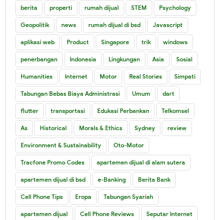
berita
properti
rumah dijual
STEM
Psychology
Geopolitik
news
rumah dijual di bsd
Javascript
aplikasi web
Product
Singapore
trik
windows
penerbangan
Indonesia
Lingkungan
Asia
Sosial
Humanities
Internet
Motor
Real Stories
Simpati
Tabungan Bebas Biaya Administrasi
Umum
dart
flutter
transportasi
Edukasi Perbankan
Telkomsel
As
Historical
Morals & Ethics
Sydney
review
Environment & Sustainability
Oto-Motor
Tracfone Promo Codes
apartemen dijual di alam sutera
apartemen dijual di bsd
e-Banking
Berita Bank
Cell Phone Tips
Eropa
Tabungan Syariah
apartemen dijual
Cell Phone Reviews
Seputar Internet