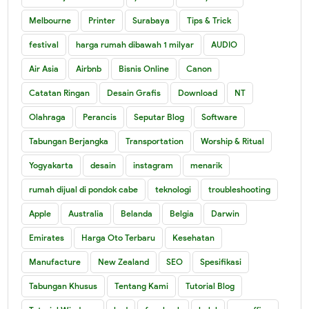
Melbourne
Printer
Surabaya
Tips & Trick
festival
harga rumah dibawah 1 milyar
AUDIO
Air Asia
Airbnb
Bisnis Online
Canon
Catatan Ringan
Desain Grafis
Download
NT
Olahraga
Perancis
Seputar Blog
Software
Tabungan Berjangka
Transportation
Worship & Ritual
Yogyakarta
desain
instagram
menarik
rumah dijual di pondok cabe
teknologi
troubleshooting
Apple
Australia
Belanda
Belgia
Darwin
Emirates
Harga Oto Terbaru
Kesehatan
Manufacture
New Zealand
SEO
Spesifikasi
Tabungan Khusus
Tentang Kami
Tutorial Blog