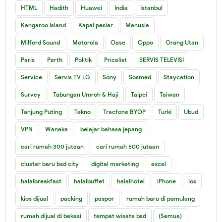
HTML
Hadith
Huawei
India
Istanbul
Kangaroo Island
Kapal pesiar
Manusia
Milford Sound
Motorola
Oase
Oppo
Orang Utan
Paris
Perth
Politik
Pricelist
SERVIS TELEVISI
Service
Servis TV LG
Sony
Sosmed
Staycation
Survey
Tabungan Umroh & Haji
Taipei
Taiwan
Tanjung Puting
Tekno
Tracfone BYOP
Turki
Ubud
VPN
Wanaka
belajar bahasa jepang
cari rumah 300 jutaan
cari rumah 500 jutaan
cluster baru bsd city
digital marketing
excel
halalbreakfast
halalbuffet
halalhotel
iPhone
ios
kios dijual
packing
paspor
rumah baru di pamulang
rumah dijual di bekasi
tempat wisata bsd
(Semua)