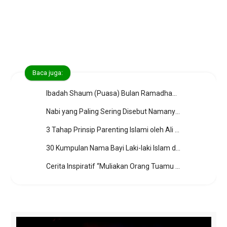
Baca juga:
Ibadah Shaum (Puasa) Bulan Ramadhan; Syarat, Rukun, Perkara-perkara, Makruh, Wajib Qadha' Shaum, Fidyah dan Kifarat
Nabi yang Paling Sering Disebut Namanya dalam Al-Qur’an
3 Tahap Prinsip Parenting Islami oleh Ali Bin Abi Thalib
30 Kumpulan Nama Bayi Laki-laki Islam dengan Arti Nama Yang Indah
Cerita Inspiratif “Muliakan Orang Tuamu Sebelum Terlambat”