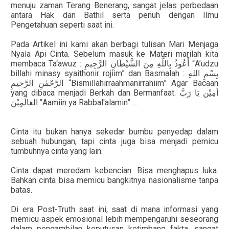
menuju zaman Terang Benerang, sangat jelas perbedaan
antara Hak dan Bathil serta penuh dengan Ilmu
Pengetahuan seperti saat ini.
Pada Artikel ini kami akan berbagi tulisan
Mari Menjaga
Nyala Api Cinta
. Sebelum masuk ke Materi marilah kita
membaca Ta‘awuz :
“A’udzu
أَعُوذُ
بِاللَّهِ
مِنَ
الشَّيْطَانِ
الرَّجِيمِ
billahi minasy syaithonir rojiim” dan Basmalah :
بِسْمِ
اللهِ
“Bismillahirraahmanirrahiim” Agar Bacaan
الرَّحْمٰنِ
الرَّحيمِ
yang dibaca menjadi Berkah dan Bermanfaat.
آمِيْن
يَا
رَبَّ
“Aamiin ya Rabbal'alamin” ...
العَالَمِيْنَ
Cinta itu bukan hanya sekedar bumbu penyedap dalam
sebuah hubungan, tapi cinta juga bisa menjadi pemicu
tumbuhnya cinta yang lain.
Cinta dapat meredam kebencian. Bisa menghapus luka.
Bahkan cinta bisa memicu bangkitnya nasionalisme tanpa
batas.
Di era Post-Truth saat ini, saat di mana informasi yang
memicu aspek emosional lebih mempengaruhi seseorang
dalam pengambilan keputusan ketimbang fakta, sangat