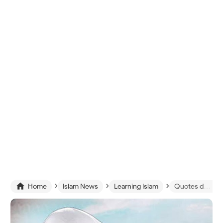
›
›
›

Home
Islam News
Learning Islam
Quotes dari Syeikh Ali Jaber