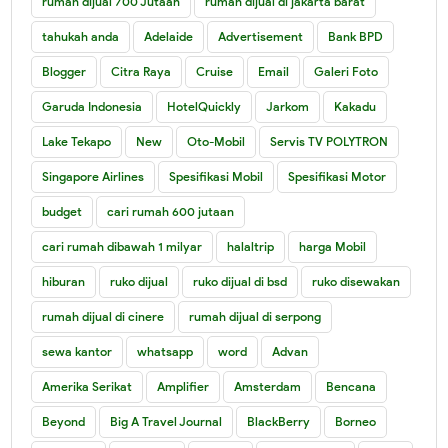
rumah dijual 700 Jutaan
rumah dijual di jakarta barat
tahukah anda
Adelaide
Advertisement
Bank BPD
Blogger
Citra Raya
Cruise
Email
Galeri Foto
Garuda Indonesia
HotelQuickly
Jarkom
Kakadu
Lake Tekapo
New
Oto-Mobil
Servis TV POLYTRON
Singapore Airlines
Spesifikasi Mobil
Spesifikasi Motor
budget
cari rumah 600 jutaan
cari rumah dibawah 1 milyar
halaltrip
harga Mobil
hiburan
ruko dijual
ruko dijual di bsd
ruko disewakan
rumah dijual di cinere
rumah dijual di serpong
sewa kantor
whatsapp
word
Advan
Amerika Serikat
Amplifier
Amsterdam
Bencana
Beyond
Big A Travel Journal
BlackBerry
Borneo