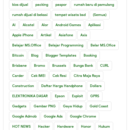
kios dijual
packing
paspor
rumah baru di pamulang
rumah dijual di bekasi
tempat wisata bsd
(Semua)
AI
Alcatel
Alor
Android Games
Aplikasi
Apple iPhone
Artikel
Asiafone
Axis
Belajar MS.Office
Belajar Programming
Belar MS.Ofice
Bitcoin
Blog
Blogger Templates
Booking
Brisbane
Bromo
Brussels
Bunga Bank
CURL
Carder
Cek IMEI
Cek Resi
Citra Maja Raya
Construction
Daftar Harga Handphone
Dollars
ELEKTRONIKA DASAR
Epson
Exploit
GPRS
Gadgets
Gambar PNG
Gaya Hidup
Gold Coast
Google Admob
Google Ads
Google Chrome
HOT NEWS
Hacker
Hardware
Honor
Hukum