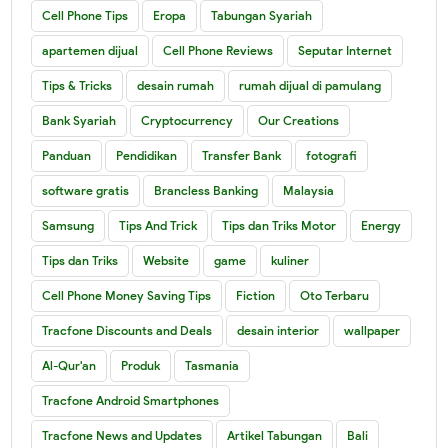
Cell Phone Tips
Eropa
Tabungan Syariah
apartemen dijual
Cell Phone Reviews
Seputar Internet
Tips & Tricks
desain rumah
rumah dijual di pamulang
Bank Syariah
Cryptocurrency
Our Creations
Panduan
Pendidikan
Transfer Bank
fotografi
software gratis
Brancless Banking
Malaysia
Samsung
Tips And Trick
Tips dan Triks Motor
Energy
Tips dan Triks
Website
game
kuliner
Cell Phone Money Saving Tips
Fiction
Oto Terbaru
Tracfone Discounts and Deals
desain interior
wallpaper
Al-Qur'an
Produk
Tasmania
Tracfone Android Smartphones
Tracfone News and Updates
Artikel Tabungan
Bali