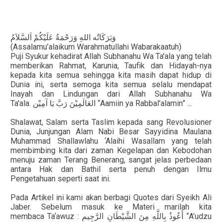
وَبَرَكَاتُه
اللهِ
وَرَحْمَةُ
عَلَيْكُمْ
اَلسَّلاَمُ
(Assalamu’alaikum Warahmatullahi Wabarakaatuh)
Puji Syukur kehadirat Allah Subhanahu Wa Ta'ala yang telah
memberikan Rahmat, Karunia, Taufik dan Hidayah-nya
kepada kita semua sehingga kita masih dapat hidup di
Dunia ini, serta semoga kita semua selalu mendapat
Inayah dan Lindungan dari Allah Subhanahu Wa
Ta'ala.
آمِيْن
يَا
رَبَّ
العَالَمِيْنَ
“Aamiin ya Rabbal'alamin” ...
Shalawat, Salam serta Taslim kepada sang Revolusioner
Dunia, Junjungan Alam Nabi Besar Sayyidina Maulana
Muhammad Shallawlahu ‘Alaihi Wasallam yang telah
membimbing kita dari zaman Kegelapan dan Kebodohan
menuju zaman Terang Benerang, sangat jelas perbedaan
antara Hak dan Bathil serta penuh dengan Ilmu
Pengetahuan seperti saat ini.
Pada Artikel ini kami akan berbagi
Quotes dari Syeikh Ali
Jaber
. Sebelum masuk ke Materi marilah kita
membaca Ta‘awuz :
الرَّجِيمِ
الشَّيْطَانِ
مِنَ
بِاللَّهِ
أَعُوذُ
“A’udzu