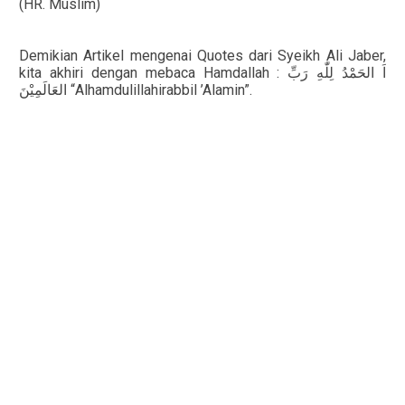
(HR. Muslim)
Demikian Artikel mengenai
Quotes dari Syeikh Ali Jaber
,
kita akhiri dengan mebaca Hamdallah :
رَبِّ
لِلّٰهِ
الحَمْدُ
اَ
العَالَمِيْنَ
“Alhamdulillahirabbil ’Alamin”.