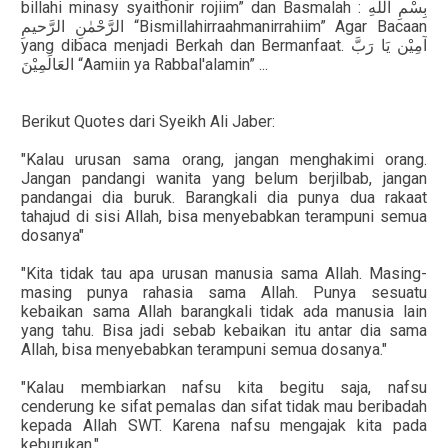
billahi minasy syaithonir rojiim” dan Basmalah :
اللهِ
بِسْمِ
الرَّحيمِ
الرَّحْمٰنِ
“Bismillahirraahmanirrahiim” Agar Bacaan
yang dibaca menjadi Berkah dan Bermanfaat.
رَبَّ
يَا
آمِيْن
العَالَمِيْنَ
“Aamiin ya Rabbal'alamin” ...
Berikut Quotes dari Syeikh Ali Jaber:
"Kalau urusan sama orang, jangan menghakimi orang.
Jangan pandangi wanita yang belum berjilbab, jangan
pandangai dia buruk. Barangkali dia punya dua rakaat
tahajud di sisi Allah, bisa menyebabkan terampuni semua
dosanya"
"Kita tidak tau apa urusan manusia sama Allah. Masing-
masing punya rahasia sama Allah. Punya sesuatu
kebaikan sama Allah barangkali tidak ada manusia lain
yang tahu. Bisa jadi sebab kebaikan itu antar dia sama
Allah, bisa menyebabkan terampuni semua dosanya."
"Kalau membiarkan nafsu kita begitu saja, nafsu
cenderung ke sifat pemalas dan sifat tidak mau beribadah
kepada Allah SWT. Karena nafsu mengajak kita pada
keburukan."