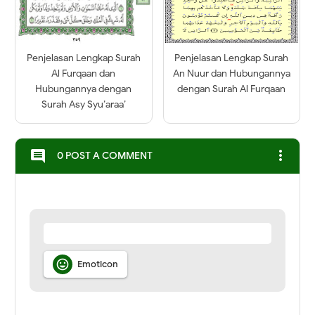
Penjelasan Lengkap Surah
Penjelasan Lengkap Surah
Al Furqaan dan
An Nuur dan Hubungannya
Hubungannya dengan
dengan Surah Al Furqaan
Surah Asy Syu’araa’
more_vert
comment
0 POST A COMMENT

Emoticon