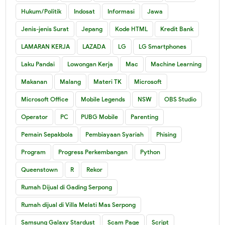
Hukum/Politik
Indosat
Informasi
Jawa
Jenis-jenis Surat
Jepang
Kode HTML
Kredit Bank
LAMARAN KERJA
LAZADA
LG
LG Smartphones
Laku Pandai
Lowongan Kerja
Mac
Machine Learning
Makanan
Malang
Materi TK
Microsoft
Microsoft Office
Mobile Legends
NSW
OBS Studio
Operator
PC
PUBG Mobile
Parenting
Pemain Sepakbola
Pembiayaan Syariah
Phising
Program
Progress Perkembangan
Python
Queenstown
R
Rekor
Rumah Dijual di Gading Serpong
Rumah dijual di Villa Melati Mas Serpong
Samsung Galaxy Stardust
Scam Page
Script