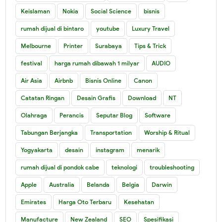
Keislaman
Nokia
Social Science
bisnis
rumah dijual di bintaro
youtube
Luxury Travel
Melbourne
Printer
Surabaya
Tips & Trick
festival
harga rumah dibawah 1 milyar
AUDIO
Air Asia
Airbnb
Bisnis Online
Canon
Catatan Ringan
Desain Grafis
Download
NT
Olahraga
Perancis
Seputar Blog
Software
Tabungan Berjangka
Transportation
Worship & Ritual
Yogyakarta
desain
instagram
menarik
rumah dijual di pondok cabe
teknologi
troubleshooting
Apple
Australia
Belanda
Belgia
Darwin
Emirates
Harga Oto Terbaru
Kesehatan
Manufacture
New Zealand
SEO
Spesifikasi