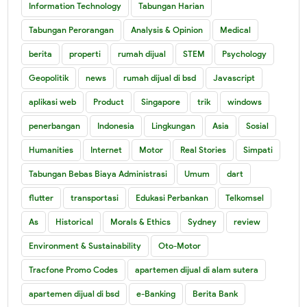
Information Technology
Tabungan Harian
Tabungan Perorangan
Analysis & Opinion
Medical
berita
properti
rumah dijual
STEM
Psychology
Geopolitik
news
rumah dijual di bsd
Javascript
aplikasi web
Product
Singapore
trik
windows
penerbangan
Indonesia
Lingkungan
Asia
Sosial
Humanities
Internet
Motor
Real Stories
Simpati
Tabungan Bebas Biaya Administrasi
Umum
dart
flutter
transportasi
Edukasi Perbankan
Telkomsel
As
Historical
Morals & Ethics
Sydney
review
Environment & Sustainability
Oto-Motor
Tracfone Promo Codes
apartemen dijual di alam sutera
apartemen dijual di bsd
e-Banking
Berita Bank