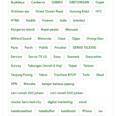
Budidaya
Canberra
GAMES
GRETONGAN
Gojek
Gratisan aja
Great Ocean Road
Gunung Kidul
HTC
HTML
Hadith
Huawei
India
Istanbul
Kangaroo Island
Kapal pesiar
Manusia
Milford Sound
Motorola
Oase
Oppo
Orang Utan
Paris
Perth
Politik
Pricelist
SERVIS TELEVISI
Service
Servis TV LG
Sony
Sosmed
Staycation
Survey
Tabungan Umroh & Haji
Taipei
Taiwan
Tanjung Puting
Tekno
Tracfone BYOP
Turki
Ubud
VPN
Wanaka
belajar bahasa jepang
cari rumah 300 jutaan
cari rumah 500 jutaan
cluster baru bsd city
digital marketing
excel
halalbreakfast
halalbuffet
halalhotel
iPhone
ios