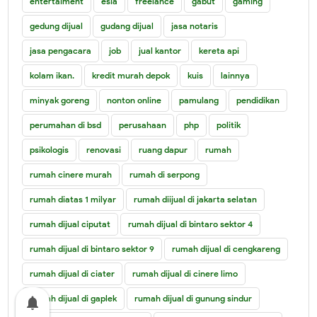
entertaiment
esia
freelance
gabut
gaming
gedung dijual
gudang dijual
jasa notaris
jasa pengacara
job
jual kantor
kereta api
kolam ikan.
kredit murah depok
kuis
lainnya
minyak goreng
nonton online
pamulang
pendidikan
perumahan di bsd
perusahaan
php
politik
psikologis
renovasi
ruang dapur
rumah
rumah cinere murah
rumah di serpong
rumah diatas 1 milyar
rumah diijual di jakarta selatan
rumah dijual ciputat
rumah dijual di bintaro sektor 4
rumah dijual di bintaro sektor 9
rumah dijual di cengkareng
rumah dijual di ciater
rumah dijual di cinere limo
rumah dijual di gaplek
rumah dijual di gunung sindur
notifications