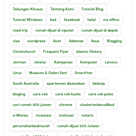
Tabungan Khusus
Tentang Kami
Tutorial Blog
Tutorial Windows
bsd
facebook
halal
ms office
road trip
rumah dijual di ciputat
rumah dijual di depok
visa
wordpress
Acer
Adsense
Asus
Blogging
Christchurch
Frequent Flyer
Islamic History
Jerman
Jetstar
Komparasi
Komputer
Lenovo
Linux
Museum & Galeri Seni
Smartfren
South Australia
apartemen disewakan
belanja
bloging
cara cek
cara cek kuota
cara cek pulsa
cari rumah 400 jutaan
chrome
clusterterbarudibsd
e-Money
investasi
motivasi
notaris
perumahanbsdmurah
rumah dijual 600 Jutaan