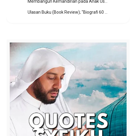
Membangun Kemandirian pada Anak Usia Dini dengan Cara yang Menyenangkan
Ulasan Buku (Book Review); "Biografi 60 Sahabat Rasulullah" by Khalid Muhammad Khalid