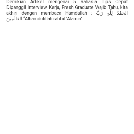
Demikian Artikel mengenai 5 Rahasia Tips Cepat
Dipanggil Interview Kerja, Fresh Graduate Wajib Tahu, kita
akhiri dengan membaca Hamdallah :
الحَمْدُ لِلّٰهِ رَبِّ
“Alhamdulillahirabbil ’Alamin”.
العَالَمِيْنَ