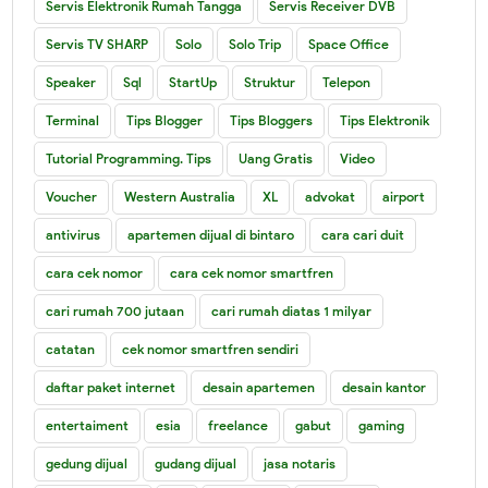
Servis Elektronik Rumah Tangga
Servis Receiver DVB
Servis TV SHARP
Solo
Solo Trip
Space Office
Speaker
Sql
StartUp
Struktur
Telepon
Terminal
Tips Blogger
Tips Bloggers
Tips Elektronik
Tutorial Programming. Tips
Uang Gratis
Video
Voucher
Western Australia
XL
advokat
airport
antivirus
apartemen dijual di bintaro
cara cari duit
cara cek nomor
cara cek nomor smartfren
cari rumah 700 jutaan
cari rumah diatas 1 milyar
catatan
cek nomor smartfren sendiri
daftar paket internet
desain apartemen
desain kantor
entertaiment
esia
freelance
gabut
gaming
gedung dijual
gudang dijual
jasa notaris