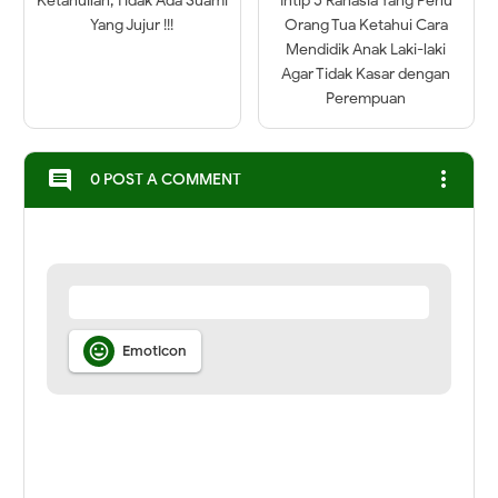
Ketahuilah, Tidak Ada Suami
Intip 5 Rahasia Yang Perlu
Yang Jujur !!!
Orang Tua Ketahui Cara
Mendidik Anak Laki-laki
Agar Tidak Kasar dengan
Perempuan
more_vert
comment
0 POST A COMMENT

Emoticon