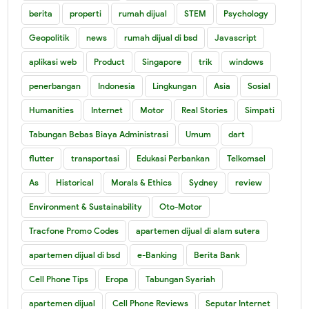
berita
properti
rumah dijual
STEM
Psychology
Geopolitik
news
rumah dijual di bsd
Javascript
aplikasi web
Product
Singapore
trik
windows
penerbangan
Indonesia
Lingkungan
Asia
Sosial
Humanities
Internet
Motor
Real Stories
Simpati
Tabungan Bebas Biaya Administrasi
Umum
dart
flutter
transportasi
Edukasi Perbankan
Telkomsel
As
Historical
Morals & Ethics
Sydney
review
Environment & Sustainability
Oto-Motor
Tracfone Promo Codes
apartemen dijual di alam sutera
apartemen dijual di bsd
e-Banking
Berita Bank
Cell Phone Tips
Eropa
Tabungan Syariah
apartemen dijual
Cell Phone Reviews
Seputar Internet