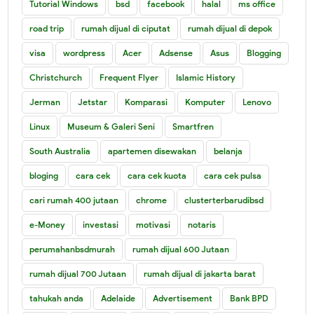
Tutorial Windows
bsd
facebook
halal
ms office
road trip
rumah dijual di ciputat
rumah dijual di depok
visa
wordpress
Acer
Adsense
Asus
Blogging
Christchurch
Frequent Flyer
Islamic History
Jerman
Jetstar
Komparasi
Komputer
Lenovo
Linux
Museum & Galeri Seni
Smartfren
South Australia
apartemen disewakan
belanja
bloging
cara cek
cara cek kuota
cara cek pulsa
cari rumah 400 jutaan
chrome
clusterterbarudibsd
e-Money
investasi
motivasi
notaris
perumahanbsdmurah
rumah dijual 600 Jutaan
rumah dijual 700 Jutaan
rumah dijual di jakarta barat
tahukah anda
Adelaide
Advertisement
Bank BPD