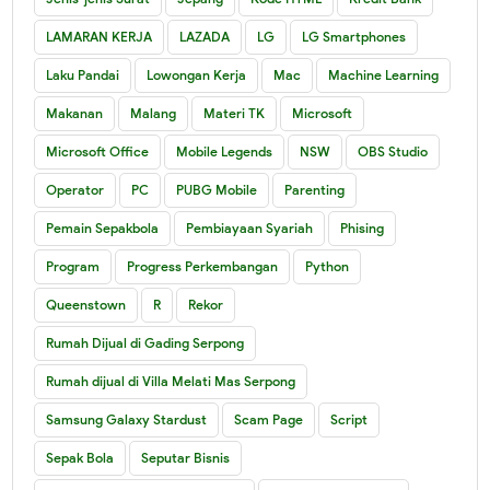
LAMARAN KERJA
LAZADA
LG
LG Smartphones
Laku Pandai
Lowongan Kerja
Mac
Machine Learning
Makanan
Malang
Materi TK
Microsoft
Microsoft Office
Mobile Legends
NSW
OBS Studio
Operator
PC
PUBG Mobile
Parenting
Pemain Sepakbola
Pembiayaan Syariah
Phising
Program
Progress Perkembangan
Python
Queenstown
R
Rekor
Rumah Dijual di Gading Serpong
Rumah dijual di Villa Melati Mas Serpong
Samsung Galaxy Stardust
Scam Page
Script
Sepak Bola
Seputar Bisnis