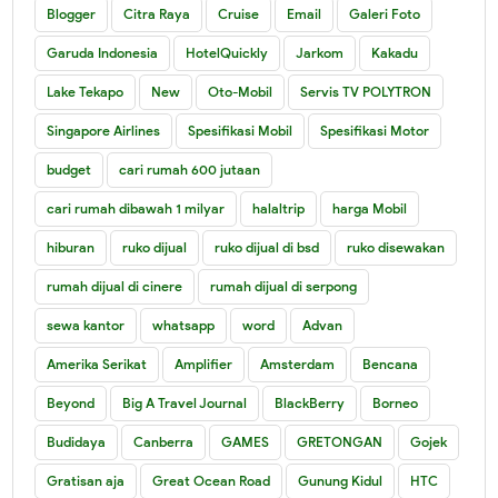
Blogger
Citra Raya
Cruise
Email
Galeri Foto
Garuda Indonesia
HotelQuickly
Jarkom
Kakadu
Lake Tekapo
New
Oto-Mobil
Servis TV POLYTRON
Singapore Airlines
Spesifikasi Mobil
Spesifikasi Motor
budget
cari rumah 600 jutaan
cari rumah dibawah 1 milyar
halaltrip
harga Mobil
hiburan
ruko dijual
ruko dijual di bsd
ruko disewakan
rumah dijual di cinere
rumah dijual di serpong
sewa kantor
whatsapp
word
Advan
Amerika Serikat
Amplifier
Amsterdam
Bencana
Beyond
Big A Travel Journal
BlackBerry
Borneo
Budidaya
Canberra
GAMES
GRETONGAN
Gojek
Gratisan aja
Great Ocean Road
Gunung Kidul
HTC