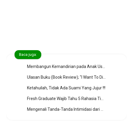
Baca juga:
Membangun Kemandirian pada Anak Usia Dini dengan Cara yang Menyenangkan
Ulasan Buku (Book Review); "I Want To Die But I Want To Eat Tteokpokki" by Baek Se Hee
Ketahuilah, Tidak Ada Suami Yang Jujur !!!
Fresh Graduate Wajib Tahu 5 Rahasia Tips Cepat Dipanggil Interview Kerja
Mengenali Tanda-Tanda Intimidasi dari Pembantu dan Cara Melindungi Anak dari Perlakuan Buruk