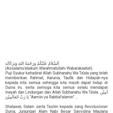
اَلسَّلاَمُ عَلَيْكُمْ وَرَحْمَةُ اللهِ وَبَرَكَاتُه
(Assalamu’alaikum Warahmatullahi Wabarakaatuh)
Puji Syukur kehadirat Allah Subhanahu Wa Ta'ala yang telah
memberikan Rahmat, Karunia, Taufik dan Hidayah-nya
kepada kita semua sehingga kita masih dapat hidup di
Dunia ini, serta semoga kita semua selalu mendapat
Inayah dan Lindungan dari Allah Subhanahu Wa Ta'ala.
آمِيْن
“Aamiin ya Rabbal'alamin” ...
يَا رَبَّ العَالَمِيْنَ
Shalawat, Salam serta Taslim kepada sang Revolusioner
Dunia, Junjungan Alam Nabi Besar Sayyidina Maulana