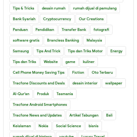
Tips & Tricks
desain rumah
rumah dijual di pamulang
Bank Syariah
Cryptocurrency
Our Creations
Panduan
Pendidikan
Transfer Bank
fotografi
software gratis
Brancless Banking
Malaysia
Samsung
Tips And Trick
Tips dan Triks Motor
Energy
Tips dan Triks
Website
game
kuliner
Cell Phone Money Saving Tips
Fiction
Oto Terbaru
Tracfone Discounts and Deals
desain interior
wallpaper
Al-Qur'an
Produk
Tasmania
Tracfone Android Smartphones
Tracfone News and Updates
Artikel Tabungan
Bali
Keislaman
Nokia
Social Science
bisnis
rumah dijual di bintaro
youtube
Luxury Travel