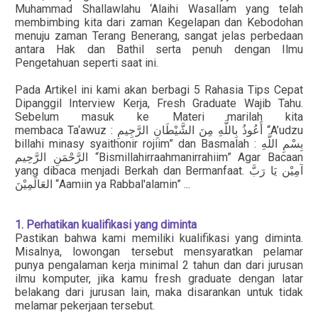
Muhammad Shallawlahu ‘Alaihi Wasallam yang telah
membimbing kita dari zaman Kegelapan dan Kebodohan
menuju zaman Terang Benerang, sangat jelas perbedaan
antara Hak dan Bathil serta penuh dengan Ilmu
Pengetahuan seperti saat ini.
Pada Artikel ini kami akan berbagi 5 Rahasia Tips Cepat
Dipanggil Interview Kerja, Fresh Graduate Wajib Tahu.
Sebelum masuk ke Materi marilah kita
membaca Ta‘awuz :
“A’udzu
أَعُوذُ بِاللَّهِ مِنَ الشَّيْطَانِ الرَّجِيمِ
billahi minasy syaithonir rojiim” dan Basmalah :
بِسْمِ اللَّهِ
“Bismillahirraahmanirrahiim” Agar Bacaan
الرَّحْمَنِ الرَّحِيم
yang dibaca menjadi Berkah dan Bermanfaat.
آمِيْن يَا رَبَّ
“Aamiin ya Rabbal'alamin” ...
العَالَمِيْنَ
1. Perhatikan kualifikasi yang diminta
Pastikan bahwa kami memiliki kualifikasi yang diminta.
Misalnya, lowongan tersebut mensyaratkan pelamar
punya pengalaman kerja minimal 2 tahun dan dari jurusan
ilmu komputer, jika kamu fresh graduate dengan latar
belakang dari jurusan lain, maka disarankan untuk tidak
melamar pekerjaan tersebut.