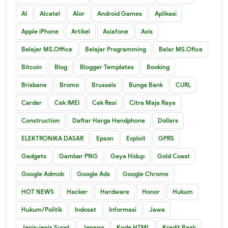
AI
Alcatel
Alor
Android Games
Aplikasi
Apple iPhone
Artikel
Asiafone
Axis
Belajar MS.Office
Belajar Programming
Belar MS.Ofice
Bitcoin
Blog
Blogger Templates
Booking
Brisbane
Bromo
Brussels
Bunga Bank
CURL
Carder
Cek IMEI
Cek Resi
Citra Maja Raya
Construction
Daftar Harga Handphone
Dollars
ELEKTRONIKA DASAR
Epson
Exploit
GPRS
Gadgets
Gambar PNG
Gaya Hidup
Gold Coast
Google Admob
Google Ads
Google Chrome
HOT NEWS
Hacker
Hardware
Honor
Hukum
Hukum/Politik
Indosat
Informasi
Jawa
Jenis-jenis Surat
Jepang
Kode HTML
Kredit Bank