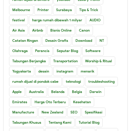
Melbourne
Printer
Surabaya
Tips & Trick
festival
harga rumah dibawah 1 milyar
AUDIO
Air Asia
Airbnb
Bisnis Online
Canon
Catatan Ringan
Desain Grafis
Download
NT
Olahraga
Perancis
Seputar Blog
Software
Tabungan Berjangka
Transportation
Worship & Ritual
Yogyakarta
desain
instagram
menarik
rumah dijual di pondok cabe
teknologi
troubleshooting
Apple
Australia
Belanda
Belgia
Darwin
Emirates
Harga Oto Terbaru
Kesehatan
Manufacture
New Zealand
SEO
Spesifikasi
Tabungan Khusus
Tentang Kami
Tutorial Blog