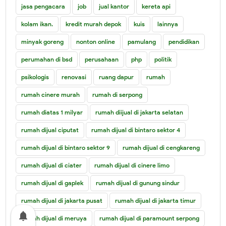
jasa pengacara
job
jual kantor
kereta api
kolam ikan.
kredit murah depok
kuis
lainnya
minyak goreng
nonton online
pamulang
pendidikan
perumahan di bsd
perusahaan
php
politik
psikologis
renovasi
ruang dapur
rumah
rumah cinere murah
rumah di serpong
rumah diatas 1 milyar
rumah diijual di jakarta selatan
rumah dijual ciputat
rumah dijual di bintaro sektor 4
rumah dijual di bintaro sektor 9
rumah dijual di cengkareng
rumah dijual di ciater
rumah dijual di cinere limo
rumah dijual di gaplek
rumah dijual di gunung sindur
rumah dijual di jakarta pusat
rumah dijual di jakarta timur
notifications
rumah dijual di meruya
rumah dijual di paramount serpong