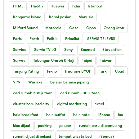
HTML
Hadith
Huawei
India
Istanbul
Kangaroo Island
Kapal pesiar
Manusia
Milford Sound
Motorola
Oase
Oppo
Orang Utan
Paris
Perth
Politik
Pricelist
SERVIS TELEVISI
Service
Servis TV LG
Sony
Sosmed
Staycation
Survey
Tabungan Umroh & Haji
Taipei
Taiwan
Tanjung Puting
Tekno
Tracfone BYOP
Turki
Ubud
VPN
Wanaka
belajar bahasa jepang
cari rumah 300 jutaan
cari rumah 500 jutaan
cluster baru bsd city
digital marketing
excel
halalbreakfast
halalbuffet
halalhotel
iPhone
ios
kios dijual
packing
paspor
rumah baru di pamulang
rumah dijual di bekasi
tempat wisata bsd
(Semua)