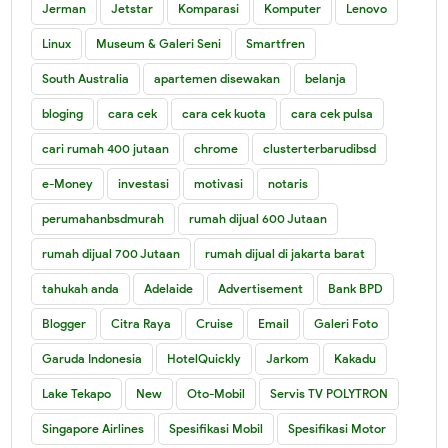
Jerman
Jetstar
Komparasi
Komputer
Lenovo
Linux
Museum & Galeri Seni
Smartfren
South Australia
apartemen disewakan
belanja
bloging
cara cek
cara cek kuota
cara cek pulsa
cari rumah 400 jutaan
chrome
clusterterbarudibsd
e-Money
investasi
motivasi
notaris
perumahanbsdmurah
rumah dijual 600 Jutaan
rumah dijual 700 Jutaan
rumah dijual di jakarta barat
tahukah anda
Adelaide
Advertisement
Bank BPD
Blogger
Citra Raya
Cruise
Email
Galeri Foto
Garuda Indonesia
HotelQuickly
Jarkom
Kakadu
Lake Tekapo
New
Oto-Mobil
Servis TV POLYTRON
Singapore Airlines
Spesifikasi Mobil
Spesifikasi Motor