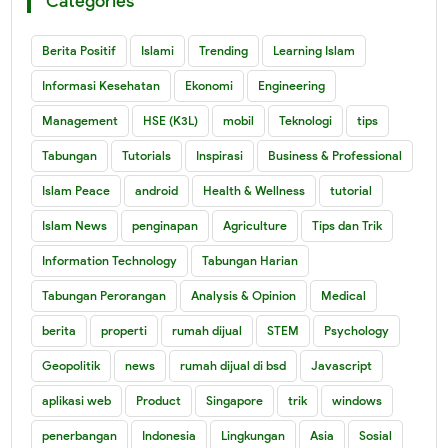
Categories
Berita Positif
Islami
Trending
Learning Islam
Informasi Kesehatan
Ekonomi
Engineering
Management
HSE (K3L)
mobil
Teknologi
tips
Tabungan
Tutorials
Inspirasi
Business & Professional
Islam Peace
android
Health & Wellness
tutorial
Islam News
penginapan
Agriculture
Tips dan Trik
Information Technology
Tabungan Harian
Tabungan Perorangan
Analysis & Opinion
Medical
berita
properti
rumah dijual
STEM
Psychology
Geopolitik
news
rumah dijual di bsd
Javascript
aplikasi web
Product
Singapore
trik
windows
penerbangan
Indonesia
Lingkungan
Asia
Sosial