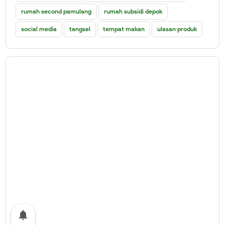
rumah second pamulang
rumah subsidi depok
social media
tangsel
tempat makan
ulasan produk
notifications