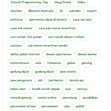
Tutorial Programming. Tips
Uang Gratis
Video
Voucher
Western Australia
XL
advokat
airport
antivirus
apartemen dijual di bintaro
cara cari duit
cara cek nomor
cara cek nomor smartfren
cari rumah 700 jutaan
cari rumah diatas 1 milyar
catatan
cek nomor smartfren sendiri
daftar paket internet
desain apartemen
desain kantor
entertaiment
esia
freelance
gabut
gaming
gedung dijual
gudang dijual
jasa notaris
jasa pengacara
job
jual kantor
kereta api
kolam ikan.
kredit murah depok
kuis
lainnya
minyak goreng
nonton online
pamulang
pendidikan
perumahan di bsd
perusahaan
php
politik