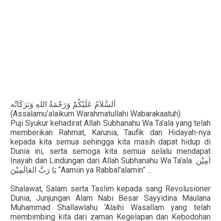
اَلسَّلاَمُ عَلَيْكُمْ وَرَحْمَةُ اللهِ وَبَرَكَاتُه
(Assalamu’alaikum Warahmatullahi Wabarakaatuh)
Puji Syukur kehadirat Allah Subhanahu Wa Ta'ala yang telah
memberikan Rahmat, Karunia, Taufik dan Hidayah-nya
kepada kita semua sehingga kita masih dapat hidup di
Dunia ini, serta semoga kita semua selalu mendapat
Inayah dan Lindungan dari Allah Subhanahu Wa Ta'ala.
آمِيْن
“Aamiin ya Rabbal'alamin” ...
يَا رَبَّ العَالَمِيْنَ
Shalawat, Salam serta Taslim kepada sang Revolusioner
Dunia, Junjungan Alam Nabi Besar Sayyidina Maulana
Muhammad Shallawlahu ‘Alaihi Wasallam yang telah
membimbing kita dari zaman Kegelapan dan Kebodohan