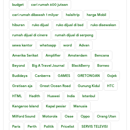
budget
cari rumah 600 jutaan
cari rumah dibawah 1 milyar
halaltrip
harga Mobil
hiburan
ruko dijual
ruko dijual di bsd
ruko disewakan
rumah dijual di cinere
rumah dijual di serpong
sewa kantor
whatsapp
word
Advan
Amerika Serikat
Amplifier
Amsterdam
Bencana
Beyond
Big A Travel Journal
BlackBerry
Borneo
Budidaya
Canberra
GAMES
GRETONGAN
Gojek
Gratisan aja
Great Ocean Road
Gunung Kidul
HTC
HTML
Hadith
Huawei
India
Istanbul
Kangaroo Island
Kapal pesiar
Manusia
Milford Sound
Motorola
Oase
Oppo
Orang Utan
Paris
Perth
Politik
Pricelist
SERVIS TELEVISI