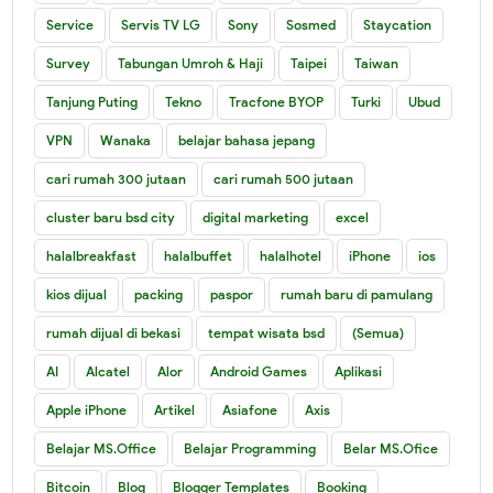
Service
Servis TV LG
Sony
Sosmed
Staycation
Survey
Tabungan Umroh & Haji
Taipei
Taiwan
Tanjung Puting
Tekno
Tracfone BYOP
Turki
Ubud
VPN
Wanaka
belajar bahasa jepang
cari rumah 300 jutaan
cari rumah 500 jutaan
cluster baru bsd city
digital marketing
excel
halalbreakfast
halalbuffet
halalhotel
iPhone
ios
kios dijual
packing
paspor
rumah baru di pamulang
rumah dijual di bekasi
tempat wisata bsd
(Semua)
AI
Alcatel
Alor
Android Games
Aplikasi
Apple iPhone
Artikel
Asiafone
Axis
Belajar MS.Office
Belajar Programming
Belar MS.Ofice
Bitcoin
Blog
Blogger Templates
Booking