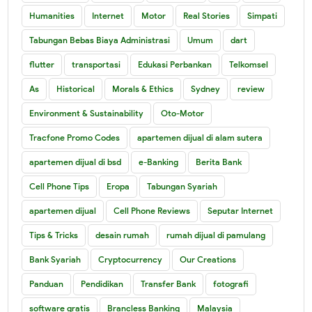
Humanities
Internet
Motor
Real Stories
Simpati
Tabungan Bebas Biaya Administrasi
Umum
dart
flutter
transportasi
Edukasi Perbankan
Telkomsel
As
Historical
Morals & Ethics
Sydney
review
Environment & Sustainability
Oto-Motor
Tracfone Promo Codes
apartemen dijual di alam sutera
apartemen dijual di bsd
e-Banking
Berita Bank
Cell Phone Tips
Eropa
Tabungan Syariah
apartemen dijual
Cell Phone Reviews
Seputar Internet
Tips & Tricks
desain rumah
rumah dijual di pamulang
Bank Syariah
Cryptocurrency
Our Creations
Panduan
Pendidikan
Transfer Bank
fotografi
software gratis
Brancless Banking
Malaysia