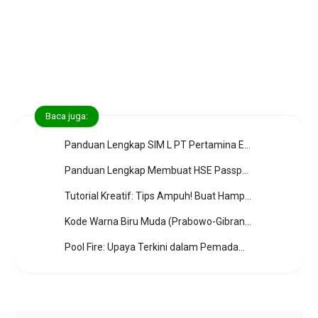
Baca juga:
Panduan Lengkap SIM L PT Pertamina EP: Cara Daftar, Syarat, & Kewajiban (Jawaban atas Pertanyaan Umum)
Panduan Lengkap Membuat HSE Passport (Online) untuk Kontraktor PT Pertamina EP - Dokumen yang Diperlukan
Tutorial Kreatif: Tips Ampuh! Buat Hampers Lebaran Indah dengan Budget Minim
Kode Warna Biru Muda (Prabowo-Gibran) Color - Dalam Hex, RGB, CMYK, HSB, HSL, HSV, LAB, XYZ, YUV, Websafe
Pool Fire: Upaya Terkini dalam Pemadaman dan Dampak Kerugian