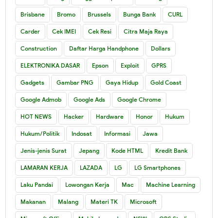
Brisbane
Bromo
Brussels
Bunga Bank
CURL
Carder
Cek IMEI
Cek Resi
Citra Maja Raya
Construction
Daftar Harga Handphone
Dollars
ELEKTRONIKA DASAR
Epson
Exploit
GPRS
Gadgets
Gambar PNG
Gaya Hidup
Gold Coast
Google Admob
Google Ads
Google Chrome
HOT NEWS
Hacker
Hardware
Honor
Hukum
Hukum/Politik
Indosat
Informasi
Jawa
Jenis-jenis Surat
Jepang
Kode HTML
Kredit Bank
LAMARAN KERJA
LAZADA
LG
LG Smartphones
Laku Pandai
Lowongan Kerja
Mac
Machine Learning
Makanan
Malang
Materi TK
Microsoft