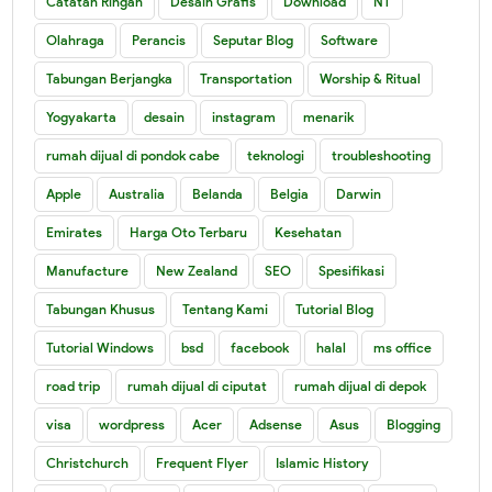
Catatan Ringan
Desain Grafis
Download
NT
Olahraga
Perancis
Seputar Blog
Software
Tabungan Berjangka
Transportation
Worship & Ritual
Yogyakarta
desain
instagram
menarik
rumah dijual di pondok cabe
teknologi
troubleshooting
Apple
Australia
Belanda
Belgia
Darwin
Emirates
Harga Oto Terbaru
Kesehatan
Manufacture
New Zealand
SEO
Spesifikasi
Tabungan Khusus
Tentang Kami
Tutorial Blog
Tutorial Windows
bsd
facebook
halal
ms office
road trip
rumah dijual di ciputat
rumah dijual di depok
visa
wordpress
Acer
Adsense
Asus
Blogging
Christchurch
Frequent Flyer
Islamic History