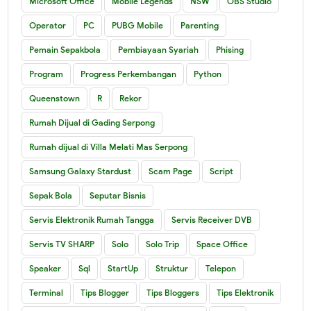
Microsoft Office
Mobile Legends
NSW
OBS Studio
Operator
PC
PUBG Mobile
Parenting
Pemain Sepakbola
Pembiayaan Syariah
Phising
Program
Progress Perkembangan
Python
Queenstown
R
Rekor
Rumah Dijual di Gading Serpong
Rumah dijual di Villa Melati Mas Serpong
Samsung Galaxy Stardust
Scam Page
Script
Sepak Bola
Seputar Bisnis
Servis Elektronik Rumah Tangga
Servis Receiver DVB
Servis TV SHARP
Solo
Solo Trip
Space Office
Speaker
Sql
StartUp
Struktur
Telepon
Terminal
Tips Blogger
Tips Bloggers
Tips Elektronik