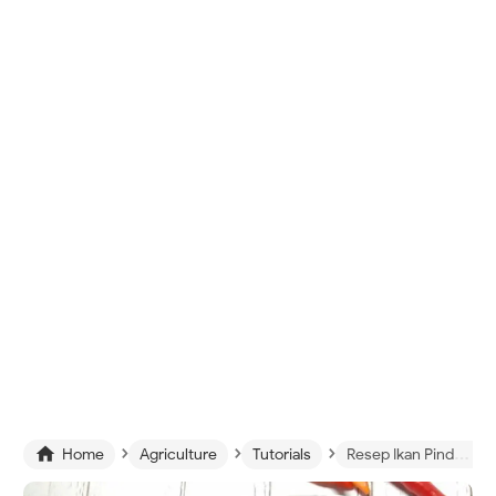
›
›
›

Home
Agriculture
Tutorials
Resep Ikan Pindang Asam Pedas - Bikin Nagih