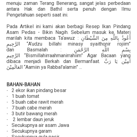
menuju zaman Terang Benerang, sangat jelas perbedaan
antara Hak dan Bathil serta penuh dengan Ilmu
Pengetahuan seperti saat ini.
Pada Artikel ini kami akan berbagi Resep Ikan Pindang
Asam Pedas - Bikin Nagih. Sebelum masuk ke Materi
marilah kita membaca Ta‘awuz :
أَعُوذُ بِاللَّهِ مِنَ الشَّيْطَانِ
“A’udzu billahi minasy syaithonir rojiim”
الرَّجِيمِ
dan Basmalah :
بِسْمِ اللَّهِ الرَّحْمَنِ
“Bismillahirraahmanirrahiim” Agar Bacaan yang
الرَّحِيم
dibaca menjadi Berkah dan Bermanfaat.
آمِيْن يَا رَبَّ
“Aamiin ya Rabbal'alamin” ...
العَالَمِيْنَ
BAHAN-BAHAN
2 ekor ikan pindang besar
·
1 buah tomat
·
5 buah cabe rawit merah
·
7 buah cabe merah
·
3 butir bawang merah
·
2 lembar daun jeruk
·
Secukupnya air asam Jawa
·
Secukupnya garam
·
Secukupnya gula pasir
·