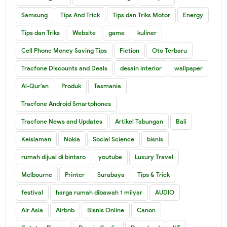
Samsung
Tips And Trick
Tips dan Triks Motor
Energy
Tips dan Triks
Website
game
kuliner
Cell Phone Money Saving Tips
Fiction
Oto Terbaru
Tracfone Discounts and Deals
desain interior
wallpaper
Al-Qur'an
Produk
Tasmania
Tracfone Android Smartphones
Tracfone News and Updates
Artikel Tabungan
Bali
Keislaman
Nokia
Social Science
bisnis
rumah dijual di bintaro
youtube
Luxury Travel
Melbourne
Printer
Surabaya
Tips & Trick
festival
harga rumah dibawah 1 milyar
AUDIO
Air Asia
Airbnb
Bisnis Online
Canon