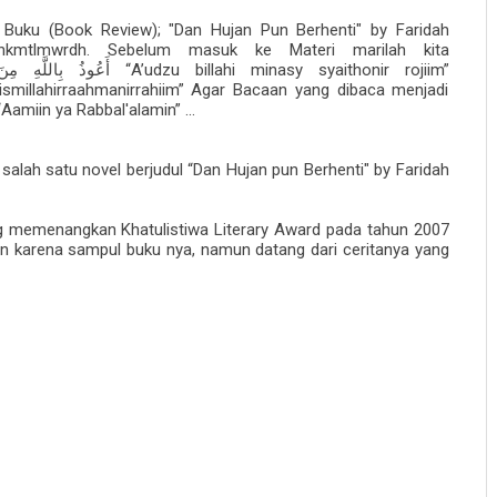
n Buku (Book Review); "Dan Hujan Pun Berhenti" by Faridah
rlhkmtlmwrdh. Sebelum masuk ke Materi marilah kita
“A’udzu billahi minasy syaithonir rojiim”
أَعُوذُ بِاللَّهِ مِن
smillahirraahmanirrahiim” Agar Bacaan yang dibaca menjadi
Aamiin ya Rabbal'alamin” ...
alah satu novel berjudul “Dan Hujan pun Berhenti" by Faridah
ang memenangkan Khatulistiwa Literary Award pada tahun 2007
kan karena sampul buku nya, namun datang dari ceritanya yang