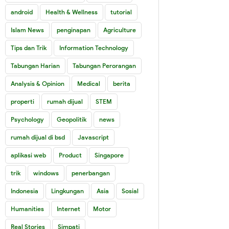
android
Health & Wellness
tutorial
Islam News
penginapan
Agriculture
Tips dan Trik
Information Technology
Tabungan Harian
Tabungan Perorangan
Analysis & Opinion
Medical
berita
properti
rumah dijual
STEM
Psychology
Geopolitik
news
rumah dijual di bsd
Javascript
aplikasi web
Product
Singapore
trik
windows
penerbangan
Indonesia
Lingkungan
Asia
Sosial
Humanities
Internet
Motor
Real Stories
Simpati