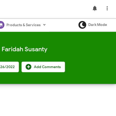
notifications

ore
Dark Mode
Products & Services
 Faridah Susanty
/26/2022
Add Comments