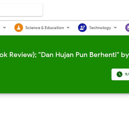
science
engineering
st
e
Science & Education
Technology
ok Review); "Dan Hujan Pun Berhenti" by

9