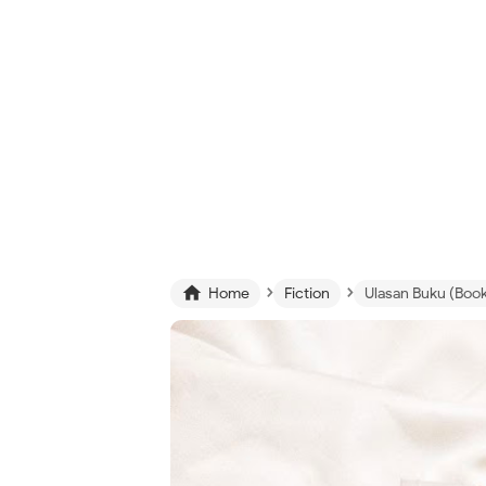
›
›

Home
Fiction
Ulasan Buku (Book