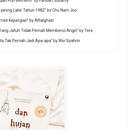
jan Pun Berhenti" by Faridah Susanty
i-yeong Lahir Tahun 1982" by Cho Nam Joo
ati Kepergian" by Alfialghazi
Ulasan Buku (Book Review); "Daun Yang Jatuh Tidak Pernah Membenci Angin" by Tere Liye
ita Tak Pernah Jadi Apa-apa" by Alvi Syahrin