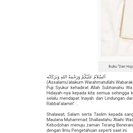
Buku "Dan Huja
اَلسَّلاَمُ عَلَيْكُمْ وَرَحْمَةُ اللهِ وَبَرَكَاتُه
(Assalamu’alaikum Warahmatullahi Wabarak
Puji Syukur kehadirat Allah Subhanahu Wa
Hidayah-nya kepada kita semua sehingga ki
selalu mendapat Inayah dan Lindungan dar
Rabbal'alamin” ...
Shalawat, Salam serta Taslim kepada sang
Maulana Muhammad Shallawlahu ‘Alaihi Was
Kebodohan menuju zaman Terang Benerang, 
dengan Ilmu Pengetahuan seperti saat ini.