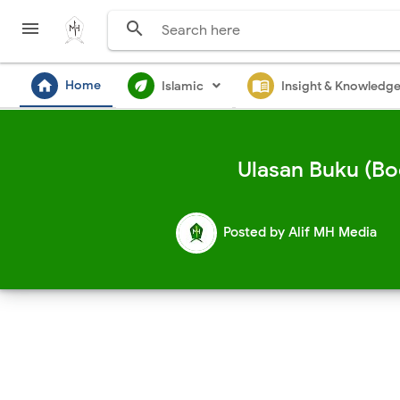


home
ecod
menu_book
Home
Islamic
Insight & Knowledg
Ulasan Buku (Bo
Posted by
Alif MH Media