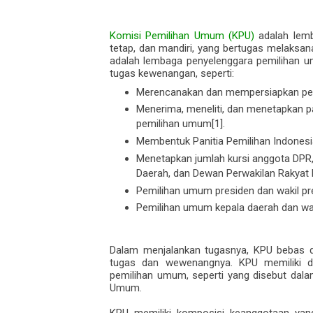
Komisi Pemilihan Umum (KPU)
adalah lemb
tetap, dan mandiri, yang bertugas melaksa
adalah lembaga penyelenggara pemilihan u
tugas kewenangan, seperti:
Merencanakan dan mempersiapkan pe
Menerima, meneliti, dan menetapkan par
pemilihan umum[1].
Membentuk Panitia Pemilihan Indonesi
Menetapkan jumlah kursi anggota DPR
Daerah, dan Dewan Perwakilan Rakyat 
Pemilihan umum presiden dan wakil pr
Pemilihan umum kepala daerah dan wak
Dalam menjalankan tugasnya, KPU bebas d
tugas dan wewenangnya. KPU memiliki d
pemilihan umum, seperti yang disebut dal
Umum.
KPU memiliki komposisi keanggotaan yan