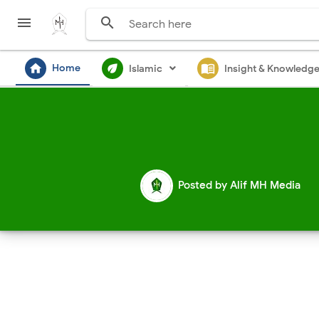


home
ecod
menu_book
Home
Islamic
Insight & Knowledg
Posted by
Alif MH Media