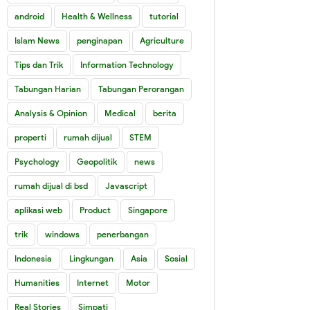
android
Health & Wellness
tutorial
Islam News
penginapan
Agriculture
Tips dan Trik
Information Technology
Tabungan Harian
Tabungan Perorangan
Analysis & Opinion
Medical
berita
properti
rumah dijual
STEM
Psychology
Geopolitik
news
rumah dijual di bsd
Javascript
aplikasi web
Product
Singapore
trik
windows
penerbangan
Indonesia
Lingkungan
Asia
Sosial
Humanities
Internet
Motor
Real Stories
Simpati