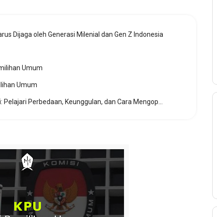
us Dijaga oleh Generasi Milenial dan Gen Z Indonesia
milihan Umum
lihan Umum
Kurikulum Pendidikan di Luar Negeri: Pelajari Perbedaan, Keunggulan, dan Cara Mengoptimalkannya untuk Masa Depan Karir Anda