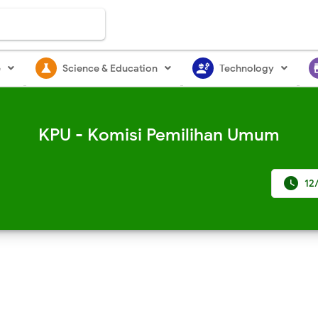
science
engineering
st
e
Science & Education
Technology
KPU - Komisi Pemilihan Umum

12