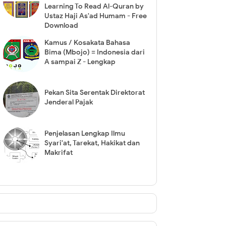
Learning To Read Al-Quran by
Ustaz Haji As'ad Humam - Free
Download
Kamus / Kosakata Bahasa
Bima (Mbojo) = Indonesia dari
A sampai Z - Lengkap
Pekan Sita Serentak Direktorat
Jenderal Pajak
Penjelasan Lengkap Ilmu
Syari'at, Tarekat, Hakikat dan
Makrifat