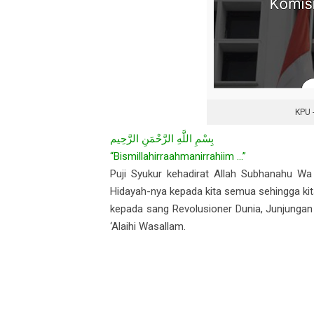
KPU 
بِسْمِ اللَّهِ الرَّحْمَنِ الرَّحِيم
“Bismillahirraahmanirrahiim ...”
Puji Syukur kehadirat Allah Subhanahu Wa
Hidayah-nya kepada kita semua sehingga kita
kepada sang Revolusioner Dunia, Junjunga
‘Alaihi Wasallam.