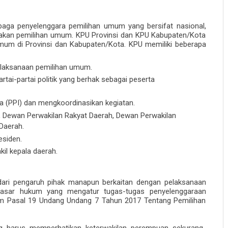
aga penyelenggara pemilihan umum yang bersifat nasional,
nakan pemilihan umum. KPU Provinsi dan KPU Kabupaten/Kota
mum di Provinsi dan Kabupaten/Kota. KPU memiliki beberapa
laksanaan pemilihan umum.
tai-partai politik yang berhak sebagai peserta
a (PPI) dan mengkoordinasikan kegiatan.
, Dewan Perwakilan Rakyat Daerah, Dewan Perwakilan
Daerah.
esiden.
il kepala daerah.
ari pengaruh pihak manapun berkaitan dengan pelaksanaan
asar hukum yang mengatur tugas-tugas penyelenggaraan
am Pasal 19 Undang Undang 7 Tahun 2017 Tentang Pemilihan
g harus memperhatikan keterwakilan perempuan sekurang-