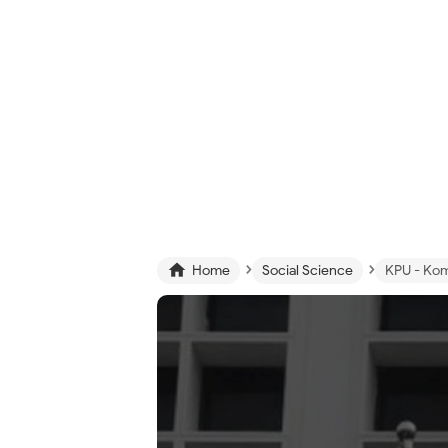
›
›

Home
Social Science
KPU - Kom