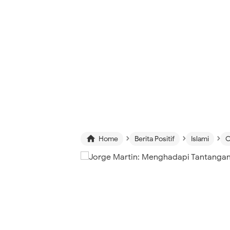
›
›
›

Home
Berita Positif
Islami
O