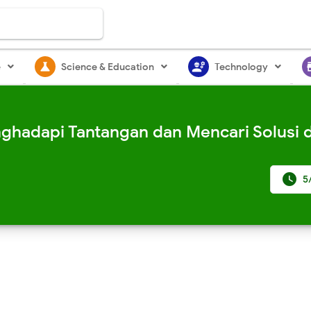
science
engineering
st
e
Science & Education
Technology
nghadapi Tantangan dan Mencari Solusi 

5