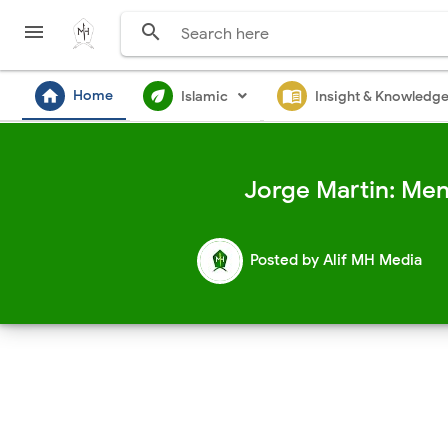


home
ecod
menu_book
Home
Islamic
Insight & Knowledg
Jorge Martin: Me
Posted by
Alif MH Media