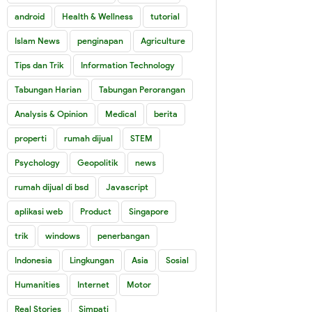
android
Health & Wellness
tutorial
Islam News
penginapan
Agriculture
Tips dan Trik
Information Technology
Tabungan Harian
Tabungan Perorangan
Analysis & Opinion
Medical
berita
properti
rumah dijual
STEM
Psychology
Geopolitik
news
rumah dijual di bsd
Javascript
aplikasi web
Product
Singapore
trik
windows
penerbangan
Indonesia
Lingkungan
Asia
Sosial
Humanities
Internet
Motor
Real Stories
Simpati