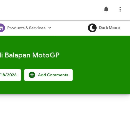
notifications

ore
Dark Mode
Products & Services
di Balapan MotoGP
/18/2026
Add Comments