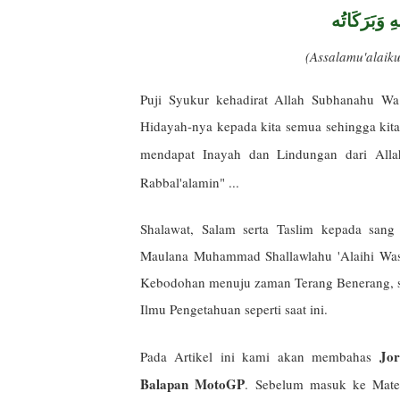
ِ وَبَرَكَاتُه
(Assalamu'alai
Puji Syukur kehadirat Allah Subhanahu Wa
Hidayah-nya kepada kita semua sehingga kita 
mendapat Inayah dan Lindungan dari All
Rabbal'alamin" ...
Shalawat, Salam serta Taslim kepada sang
Maulana Muhammad Shallawlahu 'Alaihi Was
Kebodohan menuju zaman Terang Benerang, san
Ilmu Pengetahuan seperti saat ini.
Jor
Pada Artikel ini kami akan membahas
Balapan MotoGP
. Sebelum masuk ke Mate