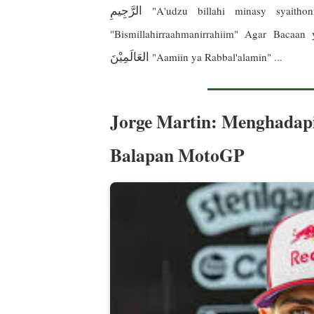
الرَّجِيمِ
"A'udzu billahi minasy syaitho
"Bismillahirraahmanirrahiim" Agar Bacaa
العَالَمِيْنَ
"Aamiin ya Rabbal'alamin" ...
Jorge Martin: Menghadapi
Balapan MotoGP