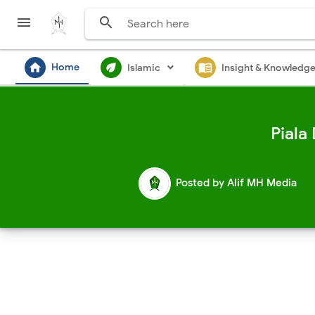


home
ecod
menu_book
Home
Islamic
Insight & Knowledg
Piala
Posted by
Alif MH Media