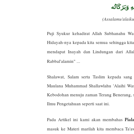
ِ وَبَرَكَاتُه
(Assalamu'alai
Puji Syukur kehadirat Allah Subhanahu Wa
Hidayah-nya kepada kita semua sehingga kita 
mendapat Inayah dan Lindungan dari All
Rabbal'alamin" ...
Shalawat, Salam serta Taslim kepada sang
Maulana Muhammad Shallawlahu 'Alaihi Was
Kebodohan menuju zaman Terang Benerang, san
Ilmu Pengetahuan seperti saat ini.
Pial
Pada Artikel ini kami akan membahas
masuk ke Materi marilah kita membaca Ta'