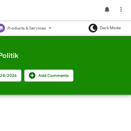
notifications

ore
Dark Mode
Products & Services
olitik
/24/2026
Add Comments