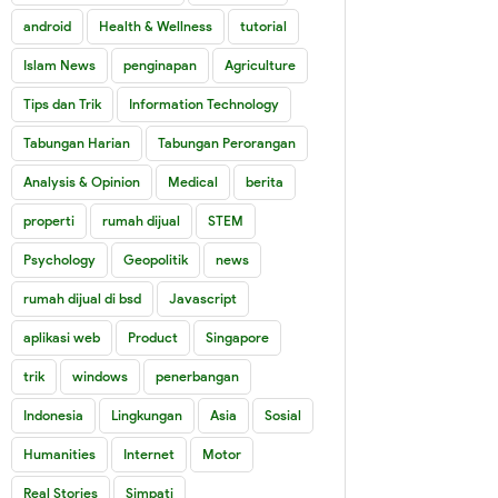
android
Health & Wellness
tutorial
Islam News
penginapan
Agriculture
Tips dan Trik
Information Technology
Tabungan Harian
Tabungan Perorangan
Analysis & Opinion
Medical
berita
properti
rumah dijual
STEM
Psychology
Geopolitik
news
rumah dijual di bsd
Javascript
aplikasi web
Product
Singapore
trik
windows
penerbangan
Indonesia
Lingkungan
Asia
Sosial
Humanities
Internet
Motor
Real Stories
Simpati