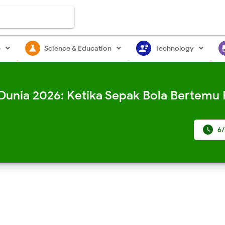
science
engineering
st
e
Science & Education
Technology
 Dunia 2026: Ketika Sepak Bola Bertemu P

6