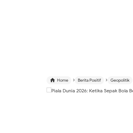
›
›

Home
Berita Positif
Geopolitik