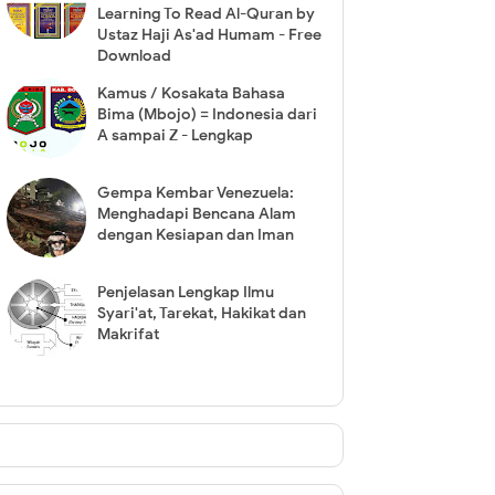
Learning To Read Al-Quran by
Ustaz Haji As'ad Humam - Free
Download
Kamus / Kosakata Bahasa
Bima (Mbojo) = Indonesia dari
A sampai Z - Lengkap
Gempa Kembar Venezuela:
Menghadapi Bencana Alam
dengan Kesiapan dan Iman
Penjelasan Lengkap Ilmu
Syari'at, Tarekat, Hakikat dan
Makrifat