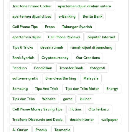
Tracfone Promo Codes
apartemen dijual di alam sutera
apartemen dijual di bsd
e-Banking
Berita Bank
Cell Phone Tips
Eropa
Tabungan Syariah
apartemen dijual
Cell Phone Reviews
Seputar Internet
Tips & Tricks
desain rumah
rumah dijual di pamulang
Bank Syariah
Cryptocurrency
Our Creations
Panduan
Pendidikan
Transfer Bank
fotografi
software gratis
Brancless Banking
Malaysia
Samsung
Tips And Trick
Tips dan Triks Motor
Energy
Tips dan Triks
Website
game
kuliner
Cell Phone Money Saving Tips
Fiction
Oto Terbaru
Tracfone Discounts and Deals
desain interior
wallpaper
Al-Qur'an
Produk
Tasmania