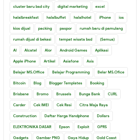
cluster baru bsd city
digital marketing
excel
halalbreakfast
halalbuffet
halalhotel
iPhone
ios
kios dijual
packing
paspor
rumah baru di pamulang
rumah dijual di bekasi
tempat wisata bsd
(Semua)
AI
Alcatel
Alor
Android Games
Aplikasi
Apple iPhone
Artikel
Asiafone
Axis
Belajar MS.Office
Belajar Programming
Belar MS.Ofice
Bitcoin
Blog
Blogger Templates
Booking
Brisbane
Bromo
Brussels
Bunga Bank
CURL
Carder
Cek IMEI
Cek Resi
Citra Maja Raya
Construction
Daftar Harga Handphone
Dollars
ELEKTRONIKA DASAR
Epson
Exploit
GPRS
Gadgets
Gambar PNG
Gaya Hidup
Gold Coast