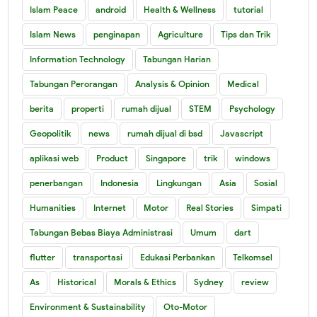
Islam Peace
android
Health & Wellness
tutorial
Islam News
penginapan
Agriculture
Tips dan Trik
Information Technology
Tabungan Harian
Tabungan Perorangan
Analysis & Opinion
Medical
berita
properti
rumah dijual
STEM
Psychology
Geopolitik
news
rumah dijual di bsd
Javascript
aplikasi web
Product
Singapore
trik
windows
penerbangan
Indonesia
Lingkungan
Asia
Sosial
Humanities
Internet
Motor
Real Stories
Simpati
Tabungan Bebas Biaya Administrasi
Umum
dart
flutter
transportasi
Edukasi Perbankan
Telkomsel
As
Historical
Morals & Ethics
Sydney
review
Environment & Sustainability
Oto-Motor