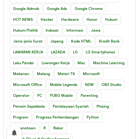
Google Admob
Google Ads
Google Chrome
HOT NEWS
Hacker
Hardware
Honor
Hukum
Hukum/Politik
Indosat
Informasi
Jawa
Jenis-jenis Surat
Jepang
Kode HTML
Kredit Bank
LAMARAN KERJA
LAZADA
LG
LG Smartphones
Laku Pandai
Lowongan Kerja
Mac
Machine Learning
Makanan
Malang
Materi TK
Microsoft
Microsoft Office
Mobile Legends
NSW
OBS Studio
Operator
PC
PUBG Mobile
Parenting
Pemain Sepakbola
Pembiayaan Syariah
Phising
Program
Progress Perkembangan
Python
Queenstown
R
Rekor
notifications
Rumah Dijual di Gading Serpong