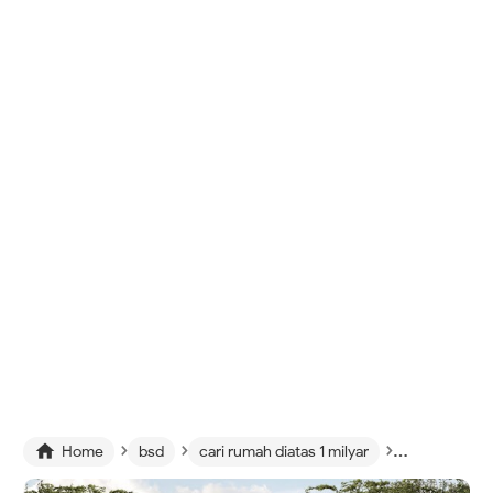
›
›
›

Home
bsd
cari rumah diatas 1 milyar
rumah dijual