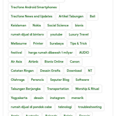
Tracfone Android Smartphones
Tracfone News and Updates
Artikel Tabungan
Bali
Keislaman
Nokia
Social Science
bisnis
rumah dijual di bintaro
youtube
Luxury Travel
Melbourne
Printer
Surabaya
Tips & Trick
festival
harga rumah dibawah 1 milyar
AUDIO
Air Asia
Airbnb
Bisnis Online
Canon
Catatan Ringan
Desain Grafis
Download
NT
Olahraga
Perancis
Seputar Blog
Software
Tabungan Berjangka
Transportation
Worship & Ritual
Yogyakarta
desain
instagram
menarik
rumah dijual di pondok cabe
teknologi
troubleshooting
Apple
Australia
Belanda
Belgia
Darwin