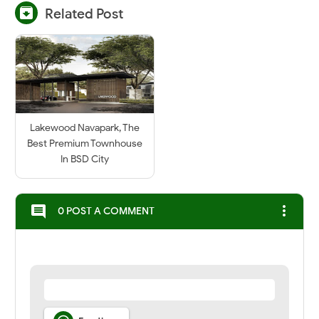

Related Post
Lakewood Navapark, The
Best Premium Townhouse
In BSD City
more_vert
comment
0 POST A COMMENT