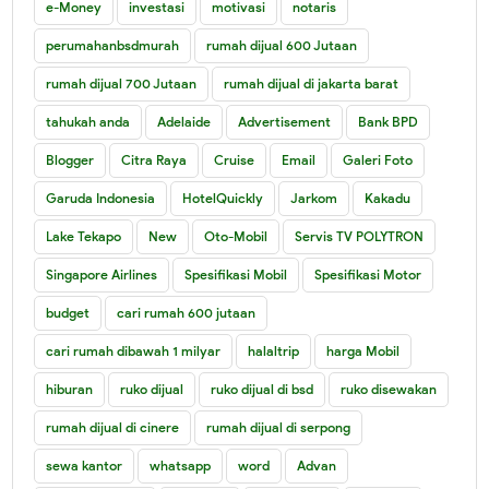
e-Money
investasi
motivasi
notaris
perumahanbsdmurah
rumah dijual 600 Jutaan
rumah dijual 700 Jutaan
rumah dijual di jakarta barat
tahukah anda
Adelaide
Advertisement
Bank BPD
Blogger
Citra Raya
Cruise
Email
Galeri Foto
Garuda Indonesia
HotelQuickly
Jarkom
Kakadu
Lake Tekapo
New
Oto-Mobil
Servis TV POLYTRON
Singapore Airlines
Spesifikasi Mobil
Spesifikasi Motor
budget
cari rumah 600 jutaan
cari rumah dibawah 1 milyar
halaltrip
harga Mobil
hiburan
ruko dijual
ruko dijual di bsd
ruko disewakan
rumah dijual di cinere
rumah dijual di serpong
sewa kantor
whatsapp
word
Advan