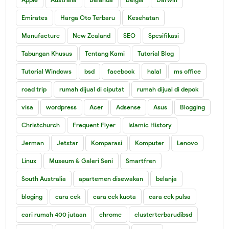
Emirates
Harga Oto Terbaru
Kesehatan
Manufacture
New Zealand
SEO
Spesifikasi
Tabungan Khusus
Tentang Kami
Tutorial Blog
Tutorial Windows
bsd
facebook
halal
ms office
road trip
rumah dijual di ciputat
rumah dijual di depok
visa
wordpress
Acer
Adsense
Asus
Blogging
Christchurch
Frequent Flyer
Islamic History
Jerman
Jetstar
Komparasi
Komputer
Lenovo
Linux
Museum & Galeri Seni
Smartfren
South Australia
apartemen disewakan
belanja
bloging
cara cek
cara cek kuota
cara cek pulsa
cari rumah 400 jutaan
chrome
clusterterbarudibsd