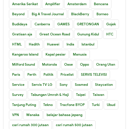
Amerika Serikat
Amplifier
Amsterdam
Bencana
Beyond
Big A Travel Journal
BlackBerry
Borneo
Budidaya
Canberra
GAMES
GRETONGAN
Gojek
Gratisan aja
Great Ocean Road
Gunung Kidul
HTC
HTML
Hadith
Huawei
India
Istanbul
Kangaroo Island
Kapal pesiar
Manusia
Milford Sound
Motorola
Oase
Oppo
Orang Utan
Paris
Perth
Politik
Pricelist
SERVIS TELEVISI
Service
Servis TV LG
Sony
Sosmed
Staycation
Survey
Tabungan Umroh & Haji
Taipei
Taiwan
Tanjung Puting
Tekno
Tracfone BYOP
Turki
Ubud
VPN
Wanaka
belajar bahasa jepang
cari rumah 300 jutaan
cari rumah 500 jutaan