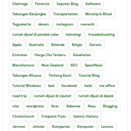
Olahraga
Perancis
Seputar Blog
Software
Tabungan Berjangka
Transportation
Worship & Ritual
Yogyakarta
desain
instagram
menarik
rumah dijual di pondok cabe
teknologi
troubleshooting
Apple
Australia
Belanda
Belgia
Darwin
Emirates
Harga Oto Terbaru
Kesehatan
Manufacture
New Zealand
SEO
Spesifikasi
Tabungan Khusus
Tentang Kami
Tutorial Blog
Tutorial Windows
bsd
facebook
halal
ms office
road trip
rumah dijual di ciputat
rumah dijual di depok
visa
wordpress
Acer
Adsense
Asus
Blogging
Christchurch
Frequent Flyer
Islamic History
Jerman
Jetstar
Komparasi
Komputer
Lenovo