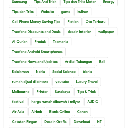
Samsung
Tips And Trick
Tips dan Triks Motor
Energy
Tips dan Triks
Website
game
kuliner
Cell Phone Money Saving Tips
Fiction
Oto Terbaru
Tracfone Discounts and Deals
desain interior
wallpaper
Al-Qur'an
Produk
Tasmania
Tracfone Android Smartphones
Tracfone News and Updates
Artikel Tabungan
Bali
Keislaman
Nokia
Social Science
bisnis
rumah dijual di bintaro
youtube
Luxury Travel
Melbourne
Printer
Surabaya
Tips & Trick
festival
harga rumah dibawah 1 milyar
AUDIO
Air Asia
Airbnb
Bisnis Online
Canon
Catatan Ringan
Desain Grafis
Download
NT