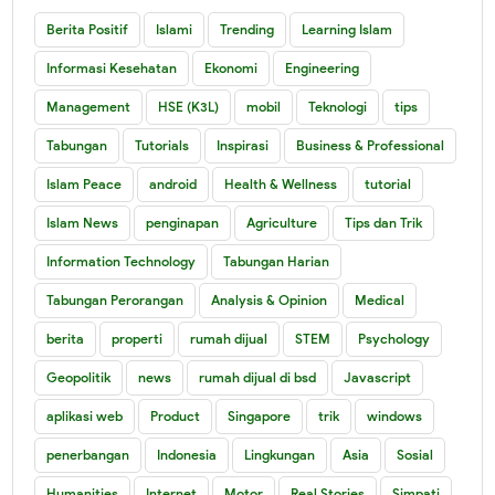
Berita Positif
Islami
Trending
Learning Islam
Informasi Kesehatan
Ekonomi
Engineering
Management
HSE (K3L)
mobil
Teknologi
tips
Tabungan
Tutorials
Inspirasi
Business & Professional
Islam Peace
android
Health & Wellness
tutorial
Islam News
penginapan
Agriculture
Tips dan Trik
Information Technology
Tabungan Harian
Tabungan Perorangan
Analysis & Opinion
Medical
berita
properti
rumah dijual
STEM
Psychology
Geopolitik
news
rumah dijual di bsd
Javascript
aplikasi web
Product
Singapore
trik
windows
penerbangan
Indonesia
Lingkungan
Asia
Sosial
Humanities
Internet
Motor
Real Stories
Simpati