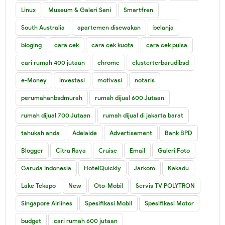
Linux
Museum & Galeri Seni
Smartfren
South Australia
apartemen disewakan
belanja
bloging
cara cek
cara cek kuota
cara cek pulsa
cari rumah 400 jutaan
chrome
clusterterbarudibsd
e-Money
investasi
motivasi
notaris
perumahanbsdmurah
rumah dijual 600 Jutaan
rumah dijual 700 Jutaan
rumah dijual di jakarta barat
tahukah anda
Adelaide
Advertisement
Bank BPD
Blogger
Citra Raya
Cruise
Email
Galeri Foto
Garuda Indonesia
HotelQuickly
Jarkom
Kakadu
Lake Tekapo
New
Oto-Mobil
Servis TV POLYTRON
Singapore Airlines
Spesifikasi Mobil
Spesifikasi Motor
budget
cari rumah 600 jutaan