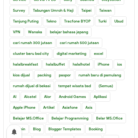
Survey
Tabungan Umroh & Haji
Taipei
Taiwan
Tanjung Puting
Tekno
Tracfone BYOP
Turki
Ubud
VPN
Wanaka
belajar bahasa jepang
cari rumah 300 jutaan
cari rumah 500 jutaan
cluster baru bsd city
digital marketing
excel
halalbreakfast
halalbuffet
halalhotel
iPhone
ios
kios dijual
packing
paspor
rumah baru di pamulang
rumah dijual di bekasi
tempat wisata bsd
(Semua)
AI
Alcatel
Alor
Android Games
Aplikasi
Apple iPhone
Artikel
Asiafone
Axis
Belajar MS.Office
Belajar Programming
Belar MS.Ofice
Bitcoin
Blog
Blogger Templates
Booking
notifications