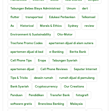
Tabungan Bebas Biaya Administrasi
Umum
dart
flutter
transportasi
Edukasi Perbankan
Telkomsel
As
Historical
Morals & Ethics
Sydney
review
Environment & Sustainability
Oto-Motor
Tracfone Promo Codes
apartemen dijual di alam sutera
apartemen dijual di bsd
e-Banking
Berita Bank
Cell Phone Tips
Eropa
Tabungan Syariah
apartemen dijual
Cell Phone Reviews
Seputar Internet
Tips & Tricks
desain rumah
rumah dijual di pamulang
Bank Syariah
Cryptocurrency
Our Creations
Panduan
Pendidikan
Transfer Bank
fotografi
software gratis
Brancless Banking
Malaysia