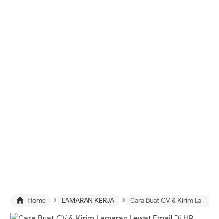
›
›

Home
LAMARAN KERJA
Cara Buat CV & Kirim Lamaran Lewat Email Di HP Pasti Diterima