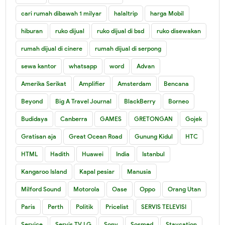
cari rumah dibawah 1 milyar
halaltrip
harga Mobil
hiburan
ruko dijual
ruko dijual di bsd
ruko disewakan
rumah dijual di cinere
rumah dijual di serpong
sewa kantor
whatsapp
word
Advan
Amerika Serikat
Amplifier
Amsterdam
Bencana
Beyond
Big A Travel Journal
BlackBerry
Borneo
Budidaya
Canberra
GAMES
GRETONGAN
Gojek
Gratisan aja
Great Ocean Road
Gunung Kidul
HTC
HTML
Hadith
Huawei
India
Istanbul
Kangaroo Island
Kapal pesiar
Manusia
Milford Sound
Motorola
Oase
Oppo
Orang Utan
Paris
Perth
Politik
Pricelist
SERVIS TELEVISI
Service
Servis TV LG
Sony
Sosmed
Staycation