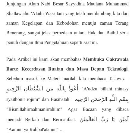
Junjungan Alam Nabi Besar Sayyidina Maulana Muhammad
Shallawlahu 'Alaihi Wasallam yang telah membimbing kita dari
zaman Kegelapan dan Kebodohan menuju zaman Terang
Benerang, sangat jelas perbedaan antara Hak dan Bathil serta
penuh dengan Ilmu Pengetahuan seperti saat ini.
Membuka Cakrawala
Pada Artikel ini kami akan membahas
Baru: Kecerdasan Buatan dan Masa Depan Teknologi
.
Sebelum masuk ke Materi marilah kita membaca Ta'awuz :
أَعُوذُ بِاللَّهِ مِنَ الشَّيْطَانِ الرَّجِيمِ
"A'udzu billahi minasy
بِسْمِ اللَّهِ الرَّحْمَنِ الرَّحِيم
syaithonir rojiim" dan Basmalah :
"Bismillahirraahmanirrahiim" Agar Bacaan yang dibaca
آمِيْن يَا رَبَّ العَالَمِيْنَ
menjadi Berkah dan Bermanfaat.
"Aamiin ya Rabbal'alamin" ...