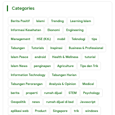
Categories
Berita Positif
Islami
Trending
Learning Islam
Informasi Kesehatan
Ekonomi
Engineering
Management
HSE (K3L)
mobil
Teknologi
tips
Tabungan
Tutorials
Inspirasi
Business & Professional
Islam Peace
android
Health & Wellness
tutorial
Islam News
penginapan
Agriculture
Tips dan Trik
Information Technology
Tabungan Harian
Tabungan Perorangan
Analysis & Opinion
Medical
berita
properti
rumah dijual
STEM
Psychology
Geopolitik
news
rumah dijual di bsd
Javascript
aplikasi web
Product
Singapore
trik
windows