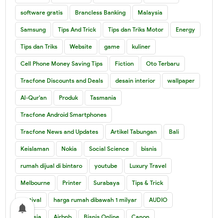
software gratis
Brancless Banking
Malaysia
Samsung
Tips And Trick
Tips dan Triks Motor
Energy
Tips dan Triks
Website
game
kuliner
Cell Phone Money Saving Tips
Fiction
Oto Terbaru
Tracfone Discounts and Deals
desain interior
wallpaper
Al-Qur'an
Produk
Tasmania
Tracfone Android Smartphones
Tracfone News and Updates
Artikel Tabungan
Bali
Keislaman
Nokia
Social Science
bisnis
rumah dijual di bintaro
youtube
Luxury Travel
Melbourne
Printer
Surabaya
Tips & Trick
festival
harga rumah dibawah 1 milyar
AUDIO
notifications
Air Asia
Airbnb
Bisnis Online
Canon