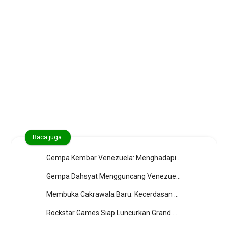
Baca juga:
Gempa Kembar Venezuela: Menghadapi Bencana Alam dengan Kesiapan dan Iman
Gempa Dahsyat Mengguncang Venezuela, Mengajar Kita tentang Kesiapsiagaan dan Ketaqwaan
Membuka Cakrawala Baru: Kecerdasan Buatan dan Masa Depan Teknologi
Rockstar Games Siap Luncurkan Grand Theft Auto VI