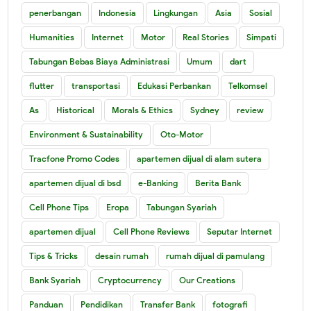
penerbangan
Indonesia
Lingkungan
Asia
Sosial
Humanities
Internet
Motor
Real Stories
Simpati
Tabungan Bebas Biaya Administrasi
Umum
dart
flutter
transportasi
Edukasi Perbankan
Telkomsel
As
Historical
Morals & Ethics
Sydney
review
Environment & Sustainability
Oto-Motor
Tracfone Promo Codes
apartemen dijual di alam sutera
apartemen dijual di bsd
e-Banking
Berita Bank
Cell Phone Tips
Eropa
Tabungan Syariah
apartemen dijual
Cell Phone Reviews
Seputar Internet
Tips & Tricks
desain rumah
rumah dijual di pamulang
Bank Syariah
Cryptocurrency
Our Creations
Panduan
Pendidikan
Transfer Bank
fotografi