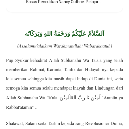
Kasus Penculikan Nancy Guthrie: Pelajaran Berharga dari Ransom Note
اَلسَّلاَمُ عَلَيْكُمْ وَرَحْمَةُ اللهِ وَبَرَكَاتُه
(Assalamu'alaikum Warahmatullahi Wabarakaatuh)
Puji Syukur kehadirat Allah Subhanahu Wa Ta'ala yang telah
memberikan Rahmat, Karunia, Taufik dan Hidayah-nya kepada
kita semua sehingga kita masih dapat hidup di Dunia ini, serta
semoga kita semua selalu mendapat Inayah dan Lindungan dari
آمِيْن يَا رَبَّ العَالَمِيْنَ
Allah Subhanahu Wa Ta'ala.
"Aamiin ya
Rabbal'alamin" ...
Shalawat, Salam serta Taslim kepada sang Revolusioner Dunia,